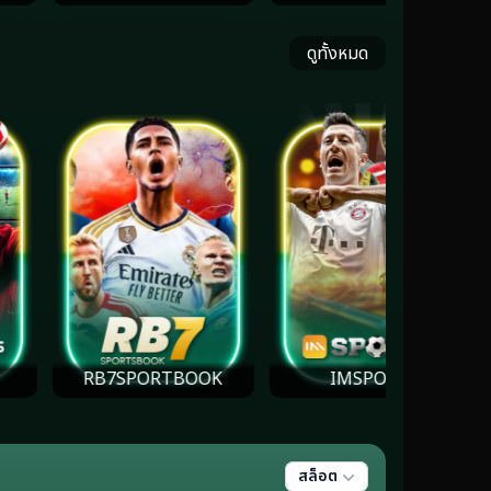
ดูทั้งหมด
RB7SPORTBOOK
IMSPORT
สล็อต