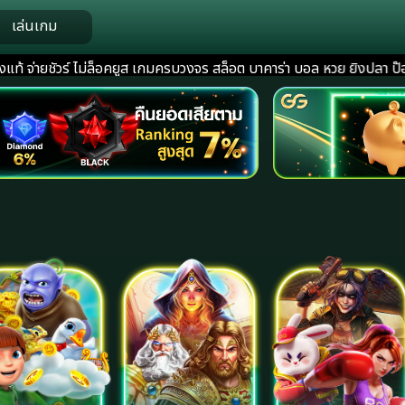
เล่นเกม
อคยูส เกมครบวงจร สล็อต บาคาร่า บอล หวย ยิงปลา ป๊อกเด้ง การันตีความม