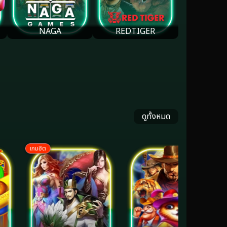
NAGA
REDTIGER
JOK
ดูทั้งหมด
เกมฮิต