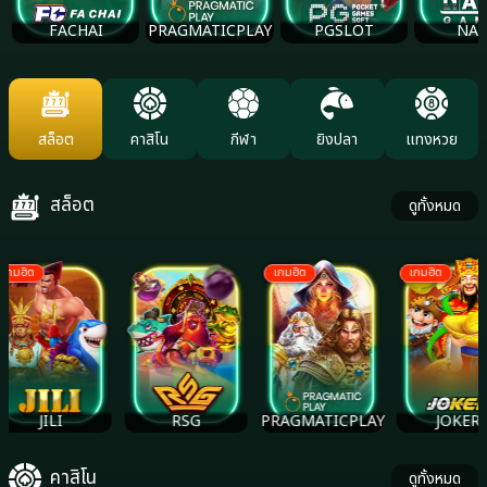
FACHAI
PRAGMATICPLAY
PGSLOT
NA
Item
8
of
สล็อต
คาสิโน
กีฬา
ยิงปลา
แทงหวย
22
สล็อต
ดูทั้งหมด
เกมฮิต
เกมฮิต
เกมฮิต
JILI
RSG
PRAGMATICPLAY
JOKER
คาสิโน
ดูทั้งหมด