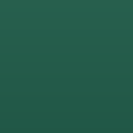
ช่องทางชำระเงิน