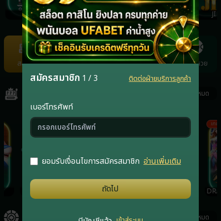
NAGA
REDTIGER
JOKER
JIL
Item
11
of
สล็อต
คาสิโน
กีฬา
ยิงปลา
แทงหวย
22
สมัครสมาชิก
1 / 3
ติดต่อฝ่ายบริการลูกค้า
สล็อต
ดูทั้งหมด
เบอร์โทรศัพท์
เกมฮิต
เกมฮิต
เกมฮ
ยอมรับเงื่อนไขการสมัครสมาชิก
อ่านเพิ่มเติม
ถัดไป
RSG
PRAGMATICPLAY
JOKER
DRA
คาสิโน
ดูทั้งหมด
มีบัญชีแล้ว
เข้าสู่ระบบ