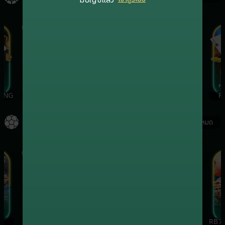
เกมฮิต
เกมฮิต
ING
EVOLUTION
SA
RB7CASINO
PR
กีฬา
ดูทั้งหมด
เกมฮิต
เกมฮิต
เกมฮิต
ONEBX
SBO
SABA
RB7