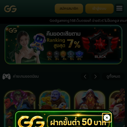
สมัครสมาชิก
เข้าสู่ระบบ
Godgaming168 เว็บตรงแท้ จ่ายชัวร์ ไม่ล็อคยูส เกมครบวง
ป๊อกเด้ง การันตีความมั่นคง มีทีมงานดูแล 24 ชั่วโมง ฝากง่า
Item
3
ค่ายเกมยอดนิยม
ดูทั้งหมด
of
7