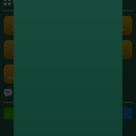
กิจกรรมรับเครดิต
+2,097,615.10
8
xxxxxx5799
สล็อต
+1,983,366.00
9
xxxxxx2686
สล็อต
เครดิตฟรี
คืนยอดเสีย
คอมมิชชั่น
แนะนำเพื่อน
Term and Conditions
+1,851,804.30
10
xxxxxx5664
Copyright © 2026 Godgaming168 All Rights Reserved.
สล็อต
เว็บตรง เกมครบ Godgaming168 มั่นคง ปลอดภัย ไม่ล็อคยูส ฝากถอนเร็ว
สล็อต บาคาร่า บอล หวย ออนไลน์ 24 ชั่วโมง
กงล้อ
รับแต้มฟรี
กรอกโค้ด
โปรโมชัน
ค่ายเกม
เช็คอินประจำวัน
Ranking
ทัวร์นาเมนต์
ติดต่อเรา
ติดต่อ Line
ติดต่อ Telegram