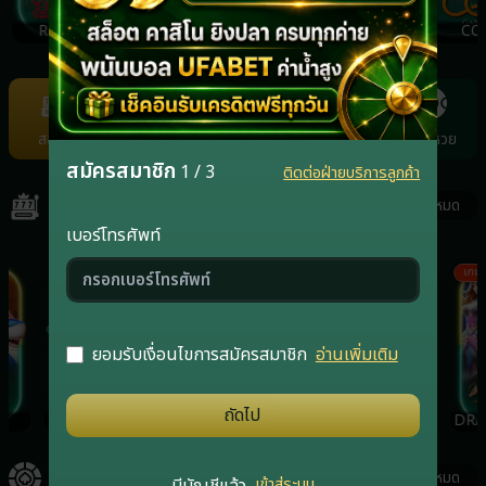
REDTIGER
JOKER
JILI
CQ
Item
12
of
สล็อต
คาสิโน
กีฬา
ยิงปลา
แทงหวย
22
สมัครสมาชิก
1 / 3
ติดต่อฝ่ายบริการลูกค้า
สล็อต
ดูทั้งหมด
เบอร์โทรศัพท์
เกมฮิต
เกมฮิต
เกมฮ
ยอมรับเงื่อนไขการสมัครสมาชิก
อ่านเพิ่มเติม
ถัดไป
RSG
PRAGMATICPLAY
JOKER
DRA
คาสิโน
ดูทั้งหมด
มีบัญชีแล้ว
เข้าสู่ระบบ