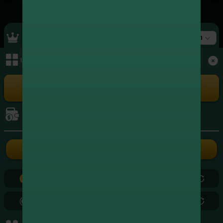
Top Ranking
สล็อต
เมนูหลัก
+4,065,836.00
1
xxxxxx3839
สล็อต
+3,240,653.00
2
xxxxxx5262
เล่นเกม
สล็อต
+2,778,979.84
3
xxxxxx0568
สล็อต
การเงิน
+2,324,549.00
4
xxxxxx8724
สล็อต
ฝากเงิน
ถอนเงิน
+2,278,089.10
5
xxxxxx5799
สล็อต
0.00
0.00
+2,134,129.64
6
xxxxxx0558
สล็อต
0.00
0.00
+2,029,934.00
7
xxxxxx7416
สล็อต