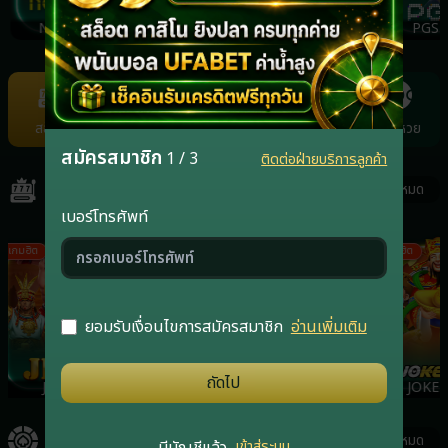
NOLIMIT
FACHAI
PRAGMATICPLAY
PGS
Item
8
of
สล็อต
คาสิโน
กีฬา
ยิงปลา
แทงหวย
22
สมัครสมาชิก
1 / 3
ติดต่อฝ่ายบริการลูกค้า
สล็อต
ดูทั้งหมด
เบอร์โทรศัพท์
เกมฮิต
เกมฮิต
เกมฮิต
ยอมรับเงื่อนไขการสมัครสมาชิก
อ่านเพิ่มเติม
ถัดไป
JILI
RSG
PRAGMATICPLAY
JOKER
คาสิโน
ดูทั้งหมด
มีบัญชีแล้ว
เข้าสู่ระบบ