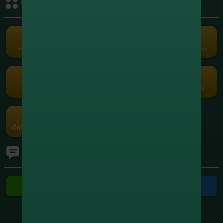
กิจกรรมรับเครดิต
+1,932,213.00
8
xxxxxx3004
สล็อต
+1,773,439.00
9
xxxxxx2686
สล็อต
เครดิตฟรี
คืนยอดเสีย
คอมมิชชั่น
แนะนำเพื่อน
Term and Conditions
+1,690,788.80
10
xxxxxx8880
Copyright © 2026 Godgaming168 All Rights Reserved.
สล็อต
เว็บตรง เกมครบ Godgaming168 มั่นคง ปลอดภัย ไม่ล็อคยูส ฝากถอนเร็ว
สล็อต บาคาร่า บอล หวย ออนไลน์ 24 ชั่วโมง
กงล้อ
รับแต้มฟรี
กรอกโค้ด
โปรโมชัน
ค่ายเกม
เช็คอินประจำวัน
Ranking
ทัวร์นาเมนต์
ติดต่อเรา
ติดต่อ Line
ติดต่อ Telegram