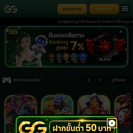
สมัครสมาชิก
เข้าสู่ระบบ
Godgaming168 เว็บตรงแท้ จ่ายชัวร์ ไม่ล็อคยูส เกมครบ
ป๊อกเด้ง การันตีความมั่นคง มีทีมงานดูแล 24 ชั่วโมง ฝากง
Item
3
ค่ายเกมยอดนิยม
ดูทั้งหมด
of
7