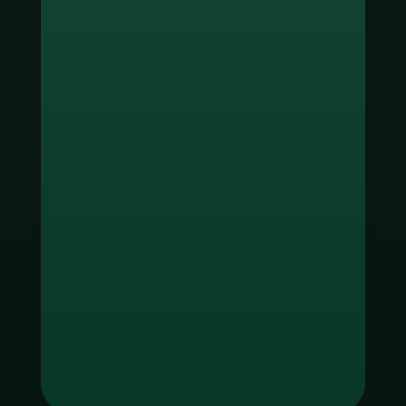
ช่องทางชำระเงิน