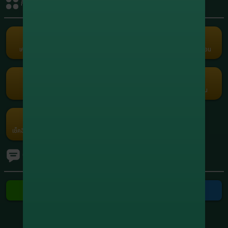
กิจกรรมรับเครดิต
+2,007,061.64
8
xxxxxx0558
สล็อต
+1,883,934.00
9
xxxxxx2686
สล็อต
เครดิตฟรี
คืนยอดเสีย
คอมมิชชั่น
แนะนำเพื่อน
Term and Conditions
+1,836,989.30
10
xxxxxx5664
Copyright © 2026 Godgaming168 All Rights Reserved.
สล็อต
เว็บตรง เกมครบ Godgaming168 มั่นคง ปลอดภัย ไม่ล็อคยูส ฝากถอนเร็ว
สล็อต บาคาร่า บอล หวย ออนไลน์ 24 ชั่วโมง
กงล้อ
รับแต้มฟรี
กรอกโค้ด
โปรโมชัน
ค่ายเกม
เช็คอินประจำวัน
Ranking
ทัวร์นาเมนต์
ติดต่อเรา
ติดต่อ Line
ติดต่อ Telegram