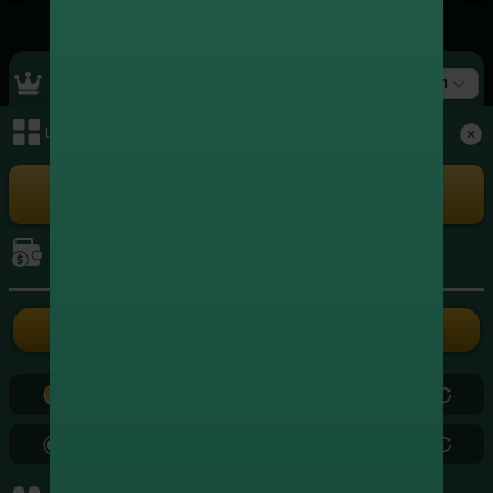
Top Ranking
สล็อต
เมนูหลัก
+4,065,836.00
1
xxxxxx3839
สล็อต
+3,240,653.00
2
xxxxxx5262
เล่นเกม
สล็อต
+2,778,979.84
3
xxxxxx0568
สล็อต
การเงิน
+2,350,799.00
4
xxxxxx8724
สล็อต
ฝากเงิน
ถอนเงิน
+2,300,929.10
5
xxxxxx5799
สล็อต
0.00
0.00
+2,102,538.00
6
xxxxxx7416
สล็อต
0.00
0.00
+2,031,334.00
7
xxxxxx3004
สล็อต