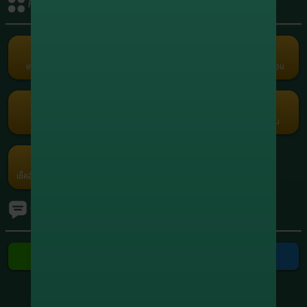
กิจกรรมรับเครดิต
+1,932,213.00
8
xxxxxx3004
สล็อต
+1,773,439.00
9
xxxxxx2686
สล็อต
เครดิตฟรี
คืนยอดเสีย
คอมมิชชั่น
แนะนำเพื่อน
Term and Conditions
+1,690,788.80
10
xxxxxx8880
Copyright © 2026 Godgaming168 All Rights Reserved.
สล็อต
เว็บตรง เกมครบ Godgaming168 มั่นคง ปลอดภัย ไม่ล็อคยูส ฝากถอนเร็ว
สล็อต บาคาร่า บอล หวย ออนไลน์ 24 ชั่วโมง
กงล้อ
รับแต้มฟรี
กรอกโค้ด
โปรโมชัน
ค่ายเกม
เช็คอินประจำวัน
Ranking
ทัวร์นาเมนต์
ติดต่อเรา
ติดต่อ Line
ติดต่อ Telegram