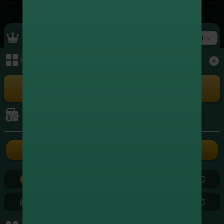
Top Ranking
สล็อต
เมนูหลัก
+4,087,353.50
1
xxxxxx3839
สล็อต
+3,207,598.00
2
xxxxxx5262
เล่นเกม
สล็อต
+2,778,979.84
3
xxxxxx0568
สล็อต
การเงิน
+2,282,838.70
4
xxxxxx5799
สล็อต
ฝากเงิน
ถอนเงิน
+2,273,119.00
5
xxxxxx8724
สล็อต
0.00
0.00
+2,188,588.59
6
xxxxxx0558
สล็อต
0.00
0.00
+1,986,144.00
7
xxxxxx7416
สล็อต