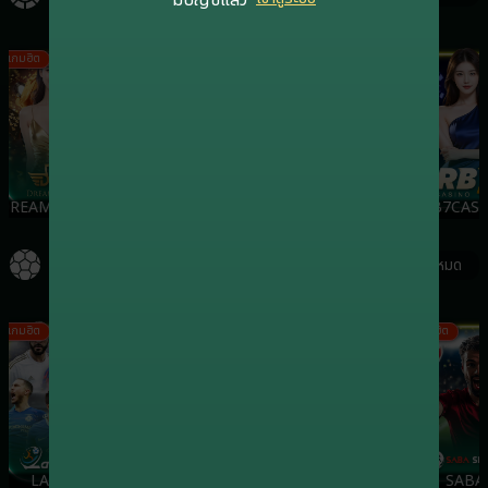
เกมฮิต
เกมฮิต
เกมฮิต
DREAMGAMING
EVOLUTION
SA
RB7CASI
กีฬา
ดูทั้งหมด
เกมฮิต
เกมฮิต
เกมฮิต
เกมฮิต
LALIKA
ONEBX
SBO
SABA