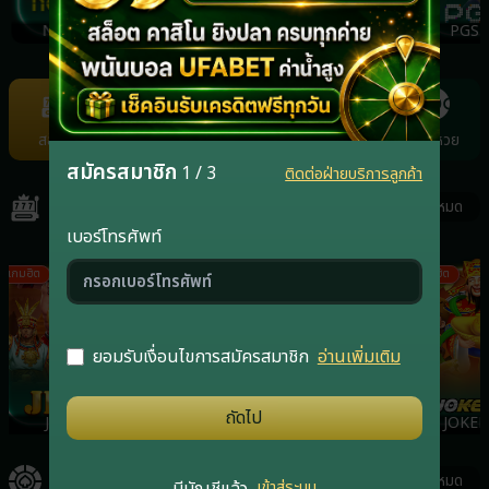
NOLIMIT
FACHAI
PRAGMATICPLAY
PGS
Item
7
of
สล็อต
คาสิโน
กีฬา
ยิงปลา
แทงหวย
22
สมัครสมาชิก
1 / 3
ติดต่อฝ่ายบริการลูกค้า
สล็อต
ดูทั้งหมด
เบอร์โทรศัพท์
เกมฮิต
เกมฮิต
เกมฮิต
ยอมรับเงื่อนไขการสมัครสมาชิก
อ่านเพิ่มเติม
ถัดไป
JILI
RSG
PRAGMATICPLAY
JOKER
คาสิโน
ดูทั้งหมด
มีบัญชีแล้ว
เข้าสู่ระบบ