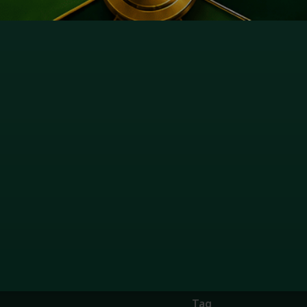
All Rights
คง ปลอดภัย ไม่ล็อค
ย ออนไลน์ 24 ชั่วโมง
Tag