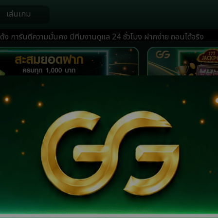
เล่นเกม
ีทีมงานดูแล 24 ชั่วโมง ฝากง่าย ถอนได้จริง