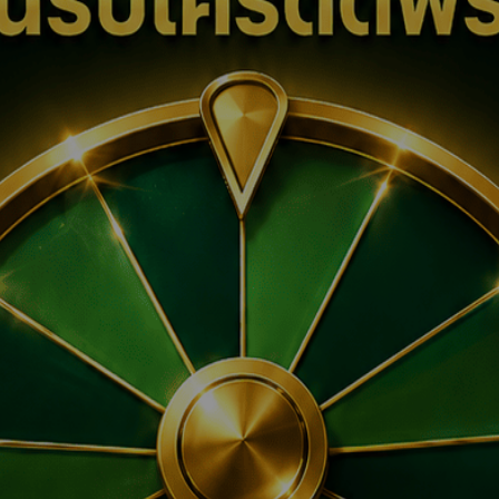
xxxxxx8724
4
สล็อต
ยอดเล่นวันนี้
xxxxxx5799
5
+4,089,336.00
xxxxxx7416
6
สล็อต
ยอดเล่นวันนี้
xxxxxx0558
7
+3,117,125.00
xxxxxx3004
8
สล็อต
ยอดเล่นวันนี้
xxxxxx2686
9
+2,778,979.84
xxxxxx5664
10
ค่ายเกม