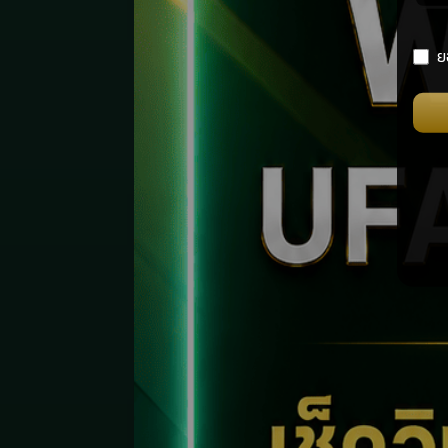
กีฬา
ย
ต
เกมฮิต
เกมฮิต
LALIKA
ONEBX
S
Top Ranking