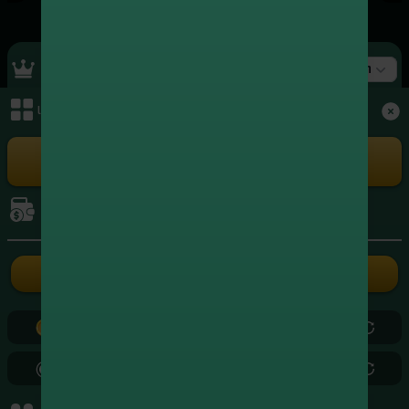
Top Ranking
สล็อต
เมนูหลัก
+4,051,388.50
1
xxxxxx3839
สล็อต
+3,207,598.00
2
xxxxxx5262
เล่นเกม
สล็อต
+2,778,979.84
3
xxxxxx0568
สล็อต
การเงิน
+2,311,313.10
4
xxxxxx5799
สล็อต
ฝากเงิน
ถอนเงิน
+2,273,119.00
5
xxxxxx8724
สล็อต
0.00
0.00
+2,204,031.64
6
xxxxxx0558
สล็อต
0.00
0.00
+2,029,934.00
7
xxxxxx7416
สล็อต