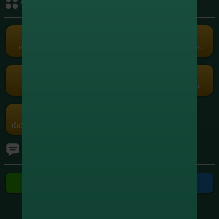
กิจกรรมรับเครดิต
+1,932,213.00
8
xxxxxx3004
สล็อต
+1,859,474.00
9
xxxxxx2686
สล็อต
เครดิตฟรี
คืนยอดเสีย
คอมมิชชั่น
แนะนำเพื่อน
Term and Conditions
+1,690,788.80
10
xxxxxx8880
Copyright © 2026 Godgaming168 All Rights Reserved.
สล็อต
เว็บตรง เกมครบ Godgaming168 มั่นคง ปลอดภัย ไม่ล็อคยูส ฝากถอนเร็ว
สล็อต บาคาร่า บอล หวย ออนไลน์ 24 ชั่วโมง
กงล้อ
รับแต้มฟรี
กรอกโค้ด
โปรโมชัน
ค่ายเกม
เช็คอินประจำวัน
Ranking
ทัวร์นาเมนต์
ติดต่อเรา
ติดต่อ Line
ติดต่อ Telegram