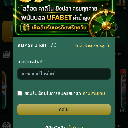
NAGA
REDTIGER
JOKER
JIL
Item
12
of
สล็อต
คาสิโน
กีฬา
ยิงปลา
แทงหวย
22
สมัครสมาชิก
1 / 3
ติดต่อฝ่ายบริการลูกค้า
สล็อต
ดูทั้งหมด
เบอร์โทรศัพท์
เกมฮิต
เกมฮิต
เกมฮ
ยอมรับเงื่อนไขการสมัครสมาชิก
อ่านเพิ่มเติม
ถัดไป
RSG
PRAGMATICPLAY
JOKER
DRA
คาสิโน
ดูทั้งหมด
มีบัญชีแล้ว
เข้าสู่ระบบ