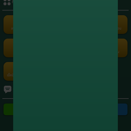
กิจกรรมรับเครดิต
+2,007,061.64
8
xxxxxx0558
สล็อต
+1,883,934.00
9
xxxxxx2686
สล็อต
เครดิตฟรี
คืนยอดเสีย
คอมมิชชั่น
แนะนำเพื่อน
Term and Conditions
+1,836,989.30
10
xxxxxx5664
Copyright © 2026 Godgaming168 All Rights Reserved.
สล็อต
เว็บตรง เกมครบ Godgaming168 มั่นคง ปลอดภัย ไม่ล็อคยูส ฝากถอนเร็ว
สล็อต บาคาร่า บอล หวย ออนไลน์ 24 ชั่วโมง
กงล้อ
รับแต้มฟรี
กรอกโค้ด
โปรโมชัน
ค่ายเกม
เช็คอินประจำวัน
Ranking
ทัวร์นาเมนต์
ติดต่อเรา
ติดต่อ Line
ติดต่อ Telegram