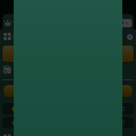
Top Ranking
สล็อต
เมนูหลัก
+4,065,836.00
1
xxxxxx3839
สล็อต
+3,240,653.00
2
xxxxxx5262
เล่นเกม
สล็อต
+2,778,979.84
3
xxxxxx0568
สล็อต
การเงิน
+2,337,489.00
4
xxxxxx8724
สล็อต
ฝากเงิน
ถอนเงิน
+2,283,639.10
5
xxxxxx5799
สล็อต
0.00
0.00
+2,102,538.00
6
xxxxxx7416
สล็อต
0.00
0.00
+2,031,334.00
7
xxxxxx3004
สล็อต