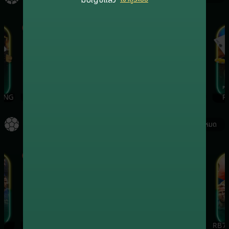
เกมฮิต
เกมฮิต
ING
EVOLUTION
SA
RB7CASINO
PR
กีฬา
ดูทั้งหมด
เกมฮิต
เกมฮิต
เกมฮิต
ONEBX
SBO
SABA
RB7