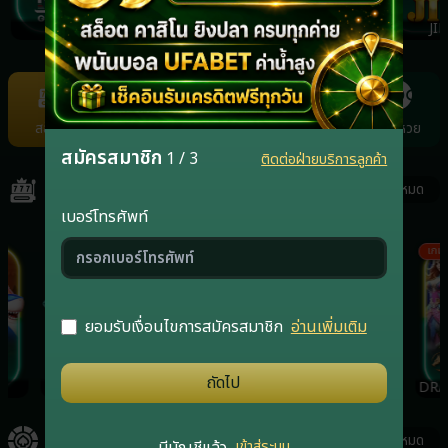
NAGA
REDTIGER
JOKER
JIL
Item
11
of
สล็อต
คาสิโน
กีฬา
ยิงปลา
แทงหวย
22
สมัครสมาชิก
1 / 3
ติดต่อฝ่ายบริการลูกค้า
สล็อต
ดูทั้งหมด
เบอร์โทรศัพท์
เกมฮิต
เกมฮิต
เกมฮ
ยอมรับเงื่อนไขการสมัครสมาชิก
อ่านเพิ่มเติม
ถัดไป
RSG
PRAGMATICPLAY
JOKER
DRA
คาสิโน
ดูทั้งหมด
มีบัญชีแล้ว
เข้าสู่ระบบ