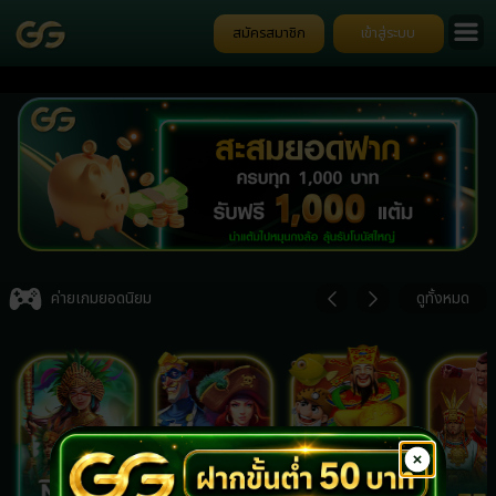
สมัครสมาชิก
เข้าสู่ระบบ
Go
ป๊
Item
4
ค่ายเกมยอดนิยม
ดูทั้งหมด
of
7