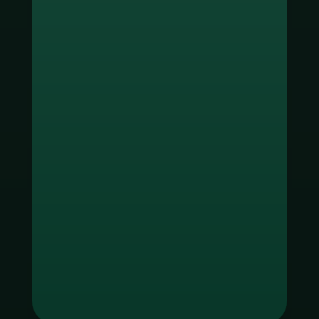
ช่องทางชำระเงิน