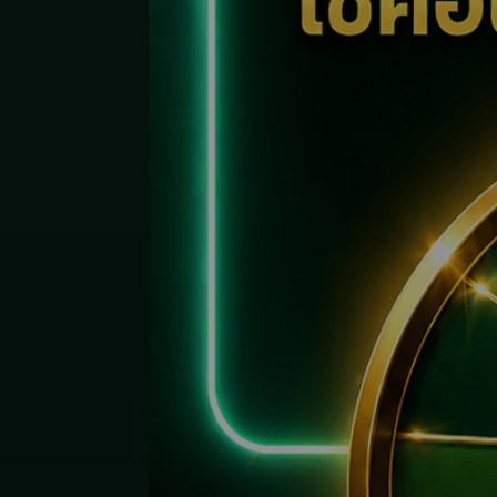
xxxxxx3839
xxxxxx8724
xxxxxx5262