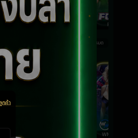
FT
VPLUS
FACHAI
ดูทั้งหมด
ูกค้า
.
SV388
WMCASINO