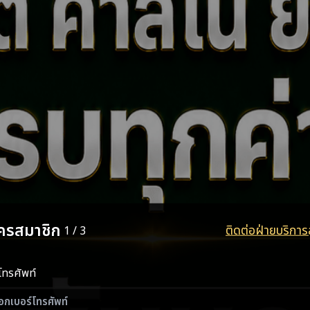
ATICPLAY
JOKER
DRAGOONSO
ครสมาชิก
ติดต่อฝ่ายบริการล
1 / 3
โทรศัพท์
SA
RB7CASINO
PRAGMAT..