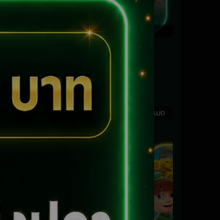
CQ9
SABA
LALI
ดูทั้งหมด