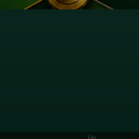
All Rights
คง ปลอดภัย ไม่ล็อค
ย ออนไลน์ 24 ชั่วโมง
Tag