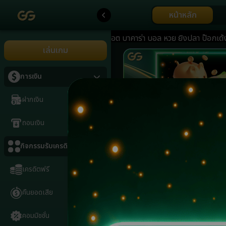
หน้าหลัก
หน้าหลัก
ยูส เกมครบวงจร สล็อต บาคาร่า บอล หวย ยิงปลา ป๊อกเด้ง การันตีความมั
เล่นเกม
การเงิน
ฝากเงิน
Item
4
ค่ายเกมยอดนิยม
ถอนเงิน
of
7
กิจกรรมรับเครดิต
เครดิตฟรี
คืนยอดเสีย
คอมมิชชั่น