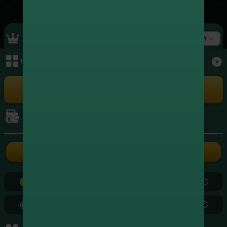
Top Ranking
สล็อต
เมนูหลัก
+4,065,836.00
1
xxxxxx3839
สล็อต
+3,240,653.00
2
xxxxxx5262
เล่นเกม
สล็อต
+2,778,979.84
3
xxxxxx0568
สล็อต
การเงิน
+2,350,799.00
4
xxxxxx8724
สล็อต
ฝากเงิน
ถอนเงิน
+2,300,929.10
5
xxxxxx5799
สล็อต
0.00
0.00
+2,102,538.00
6
xxxxxx7416
สล็อต
0.00
0.00
+2,031,334.00
7
xxxxxx3004
สล็อต