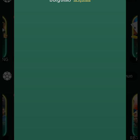
เกมฮิต
เกมฮิต
ING
EVOLUTION
SA
RB7CASINO
PR
กีฬา
ดูทั้งหมด
เกมฮิต
เกมฮิต
เกมฮิต
ONEBX
SBO
SABA
RB7