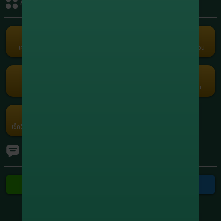
กิจกรรมรับเครดิต
+2,007,061.64
8
xxxxxx0558
สล็อต
+1,883,934.00
9
xxxxxx2686
สล็อต
เครดิตฟรี
คืนยอดเสีย
คอมมิชชั่น
แนะนำเพื่อน
Term and Conditions
+1,836,989.30
10
xxxxxx5664
Copyright © 2026 Godgaming168 All Rights Reserved.
สล็อต
เว็บตรง เกมครบ Godgaming168 มั่นคง ปลอดภัย ไม่ล็อคยูส ฝากถอนเร็ว
สล็อต บาคาร่า บอล หวย ออนไลน์ 24 ชั่วโมง
กงล้อ
รับแต้มฟรี
กรอกโค้ด
โปรโมชัน
ค่ายเกม
เช็คอินประจำวัน
Ranking
ทัวร์นาเมนต์
ติดต่อเรา
ติดต่อ Line
ติดต่อ Telegram