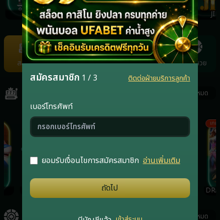
NAGA
REDTIGER
JOKER
JIL
Item
11
of
สล็อต
คาสิโน
กีฬา
ยิงปลา
แทงหวย
22
สมัครสมาชิก
1 / 3
ติดต่อฝ่ายบริการลูกค้า
สล็อต
ดูทั้งหมด
เบอร์โทรศัพท์
เกมฮิต
เกมฮิต
เกมฮ
ยอมรับเงื่อนไขการสมัครสมาชิก
อ่านเพิ่มเติม
ถัดไป
RSG
PRAGMATICPLAY
JOKER
DRA
คาสิโน
ดูทั้งหมด
มีบัญชีแล้ว
เข้าสู่ระบบ