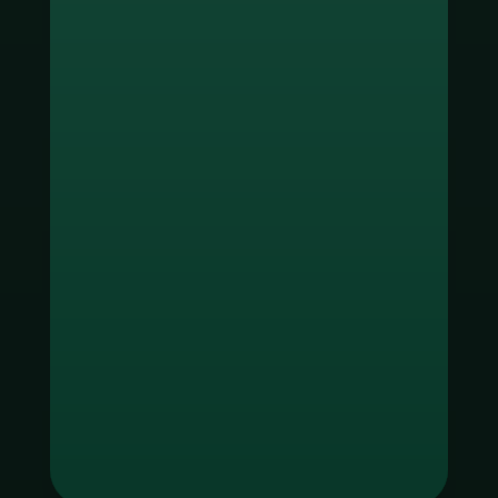
ช่องทางชำระเงิน