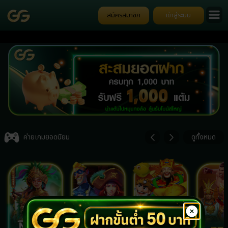
สมัครสมาชิก
เข้าสู่ระบบ
Go
ป๊
Item
4
ค่ายเกมยอดนิยม
ดูทั้งหมด
of
7