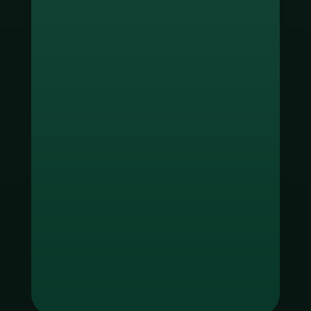
ช่องทางชำระเงิน