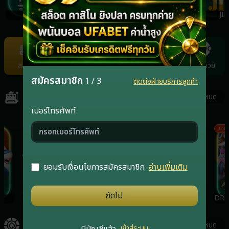
NAGA
REDTIGER
JOKER
JILI
Item
12
of
สล็อต
คาสิโน
กีฬา
ยิงปลา
แทงหวย
22
สมัครสมาชิก
1 / 3
ติดต่อฝ่ายบริการลูกค้า
สล็อต
ดูทั้งหมด
เบอร์โทรศัพท์
เกมฮิต
เกมฮิต
เกมฮ
ยอมรับเงื่อนไขการสมัครสมาชิก
อ่านเพิ่มเติม
ถัดไป
RSG
PRAGMATICPLAY
JOKER
DRA
คาสิโน
ดูทั้งหมด
มีบัญชีแล้ว
เข้าสู่ระบบ