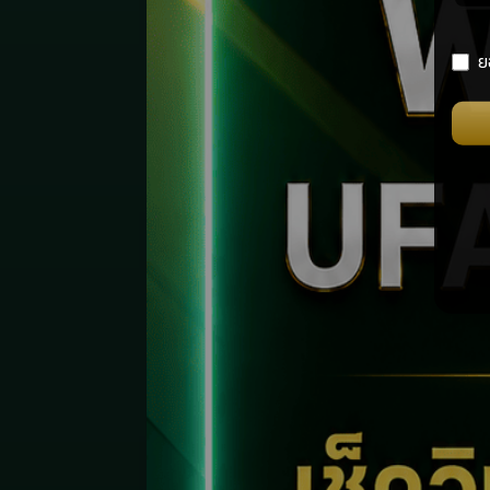
กีฬา
ย
ิต
เกมฮิต
เกมฮิต
LALIKA
ONEBX
S
Top Ranking