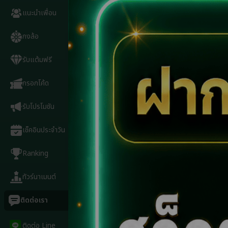
แนะนำเพื่อน
CPLAY
PGSLOT
NAGA
กงล้อ
Item
รับแต้มฟรี
11
of
กรอกโค้ด
สล็อต
คาสิโน
22
รับโปรโมชัน
สล็อต
เช็คอินประจำวัน
ิต
เกมฮิต
Ranking
ทัวร์นาเมนต์
ติดต่อเรา
ติดต่อ Line