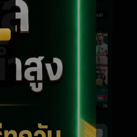
ดูทั้งหมด
OK
IMSPORT
IMESPORT
สล็อต