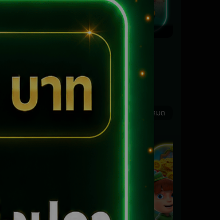
CQ9
SABA
LALI
ดูทั้งหมด