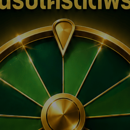
xxxxxx5799
4
สล็อต
ยอดเล่นวันนี้
xxxxxx8724
5
+3,977,637.00
xxxxxx0558
6
สล็อต
ยอดเล่นวันนี้
xxxxxx7416
7
+3,165,438.00
xxxxxx3004
8
สล็อต
ยอดเล่นวันนี้
xxxxxx2686
9
+2,747,677.34
xxxxxx8880
10
ค่ายเกม