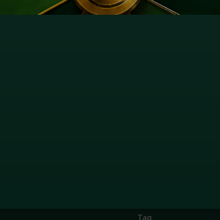
All Rights
คง ปลอดภัย ไม่ล็อค
ย ออนไลน์ 24 ชั่วโมง
Tag