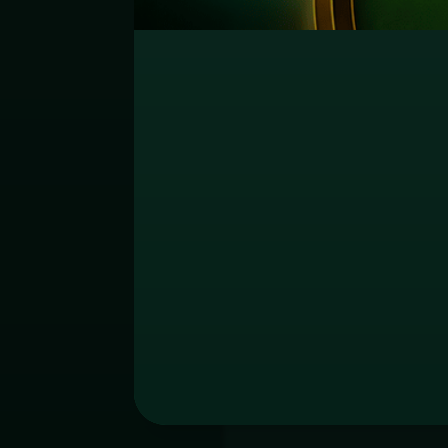
Term and Conditions
Copyright © 2026 Godgaming168 
Reserved.
เว็บตรง เกมครบ Godgaming168 มั่น
ยูส ฝากถอนเร็ว สล็อต บาคาร่า บอล หว