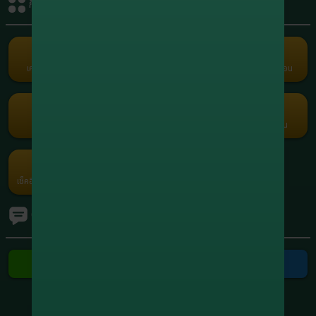
กิจกรรมรับเครดิต
+1,749,071.80
8
xxxxxx8880
สล็อต
+1,686,413.00
9
xxxxxx3004
สล็อต
เครดิตฟรี
คืนยอดเสีย
คอมมิชชั่น
แนะนำเพื่อน
Term and Conditions
+1,623,630.75
10
xxxxxx9497
Copyright © 2026 Godgaming168 All Rights Reserved.
สล็อต
เว็บตรง เกมครบ Godgaming168 มั่นคง ปลอดภัย ไม่ล็อคยูส ฝากถอนเร็ว
สล็อต บาคาร่า บอล หวย ออนไลน์ 24 ชั่วโมง
กงล้อ
รับแต้มฟรี
กรอกโค้ด
โปรโมชัน
ค่ายเกม
เช็คอินประจำวัน
Ranking
ทัวร์นาเมนต์
ติดต่อเรา
ติดต่อ Line
ติดต่อ Telegram