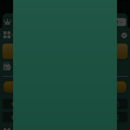
Top Ranking
สล็อต
เมนูหลัก
+4,012,510.00
1
xxxxxx3839
สล็อต
+3,192,983.00
2
xxxxxx5262
เล่นเกม
สล็อต
+2,731,179.84
3
xxxxxx0568
สล็อต
การเงิน
+2,243,476.70
4
xxxxxx5799
สล็อต
ฝากเงิน
ถอนเงิน
+2,137,899.00
5
xxxxxx8724
สล็อต
0.00
0.00
+2,109,304.59
6
xxxxxx0558
สล็อต
0.00
0.00
+2,023,010.00
7
xxxxxx7416
สล็อต