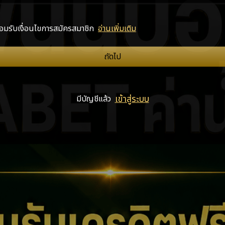
อมรับเงื่อนไขการสมัครสมาชิก
อ่านเพิ่มเติม
ถัดไป
เกมฮิต
เกมฮิต
เข้าสู่ระบบ
มีบัญชีแล้ว
SBO
SABA