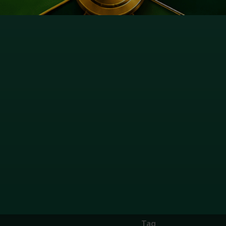
All Rights
คง ปลอดภัย ไม่ล็อค
ย ออนไลน์ 24 ชั่วโมง
Tag