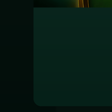
Term and Conditions
Copyright © 2026 Godgaming168 
Reserved.
เว็บตรง เกมครบ Godgaming168 มั่น
ยูส ฝากถอนเร็ว สล็อต บาคาร่า บอล หว