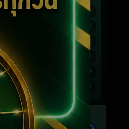
+2,288,007.00
สล็อต
+2,157,657.10
สล็อต
+2,111,966.00
สล็อต
+2,087,617.00
สล็อต
+2,041,061.64
สล็อต
+1,954,394.00
สล็อต
+1,836,989.30
สล็อต
ช่องทางชำระเงิน