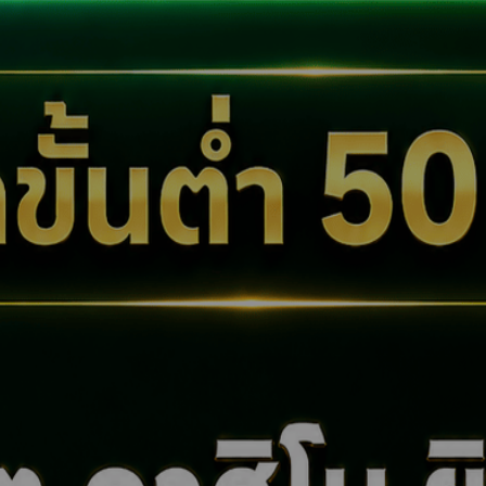
FACHAI
PRAGMATICPLAY
PGSLOT
กีฬา
ยิงปลา
แทงหวย
ป๊อกเด้ง
เกมฮิต
เกมฮิต
เกม