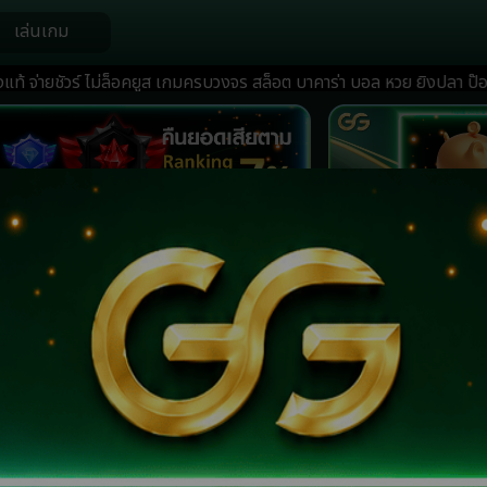
เล่นเกม
็อคยูส เกมครบวงจร สล็อต บาคาร่า บอล หวย ยิงปลา ป๊อกเด้ง การันตีควา