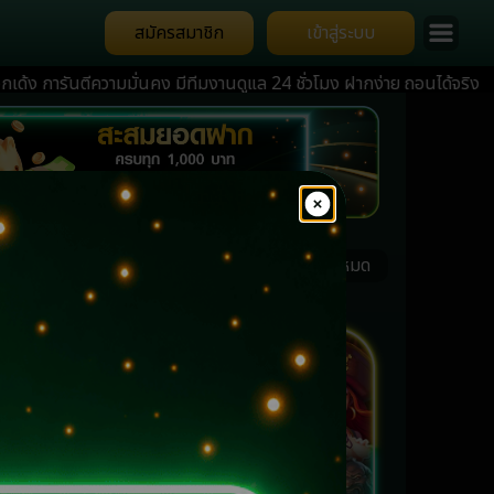
สมัครสมาชิก
เข้าสู่ระบบ
มมั่นคง มีทีมงานดูแล 24 ชั่วโมง ฝากง่าย ถอนได้จริง
ดูทั้งหมด