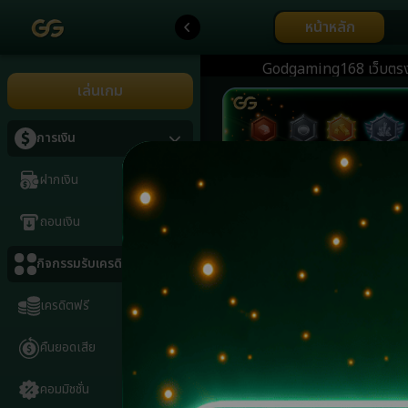
หน้าหลัก
หน้าหลัก
Godgaming168 เว็บตรงแท้ จ่ายชัวร์ ไม่ล
เล่นเกม
การเงิน
ฝากเงิน
Item
3
ค่ายเกมยอดนิยม
ถอนเงิน
of
7
กิจกรรมรับเครดิต
เครดิตฟรี
คืนยอดเสีย
คอมมิชชั่น