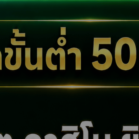
FACHAI
PRAGMATICPLAY
PGSLOT
กีฬา
ยิงปลา
แทงหวย
ป๊อกเด้ง
เกมฮิต
เกมฮิต
เ