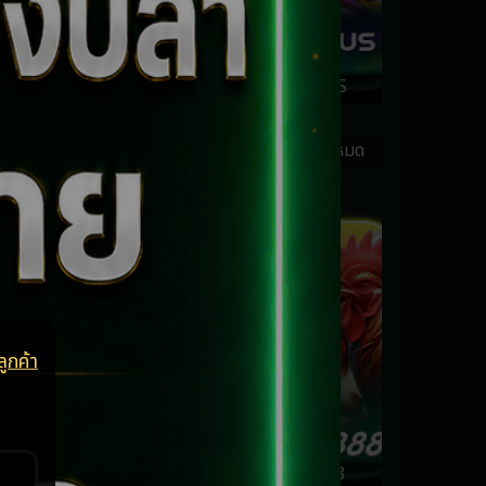
DRAGOONSOFT
VPLUS
ดูทั้งหมด
ูกค้า
PRAGMAT...
SV388
WM