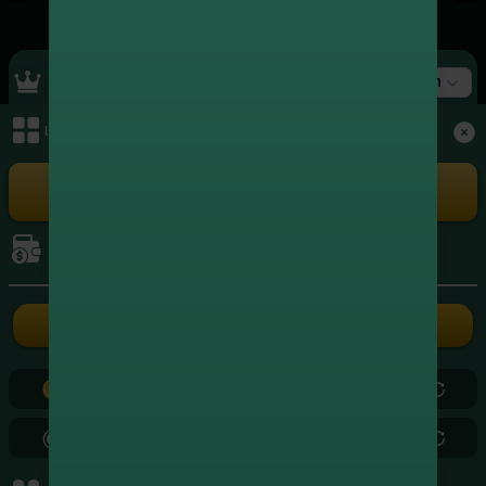
Top Ranking
สล็อต
เมนูหลัก
+3,991,666.00
1
xxxxxx3839
สล็อต
+3,165,438.00
2
xxxxxx5262
เล่นเกม
สล็อต
+2,731,179.84
3
xxxxxx0568
สล็อต
การเงิน
+2,239,426.70
4
xxxxxx5799
สล็อต
ฝากเงิน
ถอนเงิน
+2,137,899.00
5
xxxxxx8724
สล็อต
0.00
0.00
+2,092,200.99
6
xxxxxx0558
สล็อต
0.00
0.00
+2,023,010.00
7
xxxxxx7416
สล็อต