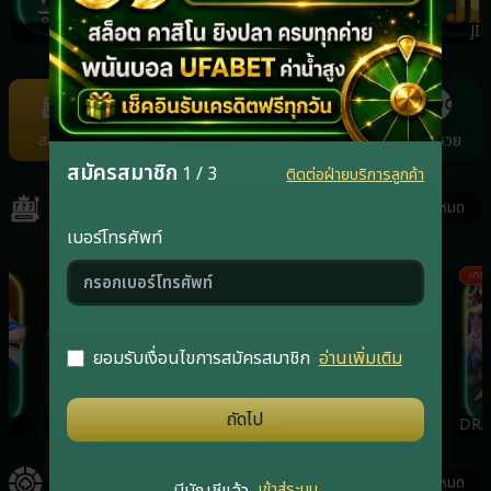
NAGA
REDTIGER
JOKER
JIL
Item
11
of
สล็อต
คาสิโน
กีฬา
ยิงปลา
แทงหวย
22
สมัครสมาชิก
1 / 3
ติดต่อฝ่ายบริการลูกค้า
สล็อต
ดูทั้งหมด
เบอร์โทรศัพท์
เกมฮิต
เกมฮิต
เกมฮ
ยอมรับเงื่อนไขการสมัครสมาชิก
อ่านเพิ่มเติม
ถัดไป
RSG
PRAGMATICPLAY
JOKER
DRA
คาสิโน
ดูทั้งหมด
มีบัญชีแล้ว
เข้าสู่ระบบ