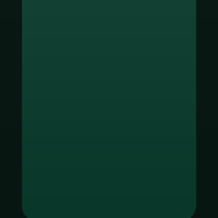
ช่องทางชำระเงิน