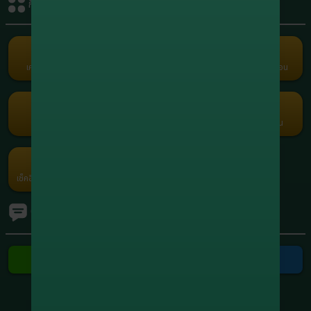
กิจกรรมรับเครดิต
+1,932,213.00
8
xxxxxx3004
สล็อต
+1,856,061.00
9
xxxxxx2686
สล็อต
เครดิตฟรี
คืนยอดเสีย
คอมมิชชั่น
แนะนำเพื่อน
Term and Conditions
+1,690,788.80
10
xxxxxx8880
Copyright © 2026 Godgaming168 All Rights Reserved.
สล็อต
เว็บตรง เกมครบ Godgaming168 มั่นคง ปลอดภัย ไม่ล็อคยูส ฝากถอนเร็ว
สล็อต บาคาร่า บอล หวย ออนไลน์ 24 ชั่วโมง
กงล้อ
รับแต้มฟรี
กรอกโค้ด
โปรโมชัน
ค่ายเกม
เช็คอินประจำวัน
Ranking
ทัวร์นาเมนต์
ติดต่อเรา
ติดต่อ Line
ติดต่อ Telegram