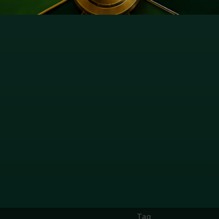
All Rights
คง ปลอดภัย ไม่ล็อค
ย ออนไลน์ 24 ชั่วโมง
Tag