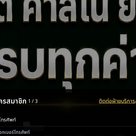
PRAGMATICPLAY
JOKER
เกมฮิต
ครสมาชิก
ติดต่อฝ่ายบริการล
1 / 3
โทรศัพท์
SA
RB7CASINO