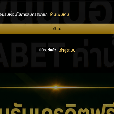
อมรับเงื่อนไขการสมัครสมาชิก
อ่านเพิ่มเติม
ถัดไป
เกมฮิต
เกมฮิต
เข้าสู่ระบบ
มีบัญชีแล้ว
SBO
SABA