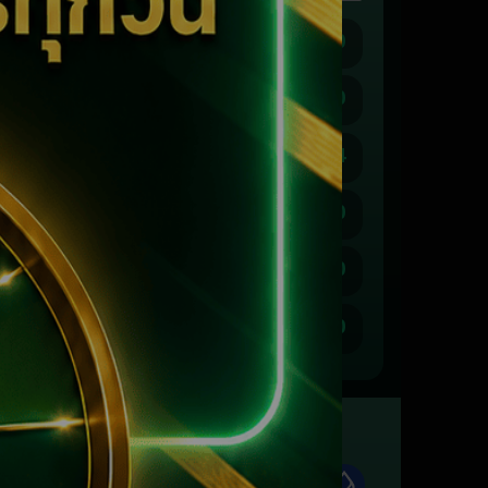
+2,308,373.10
สล็อต
+2,273,119.00
สล็อต
+2,204,031.64
สล็อต
+2,029,934.00
สล็อต
+1,932,213.00
สล็อต
+1,856,061.00
สล็อต
+1,690,788.80
สล็อต
ช่องทางชำระเงิน