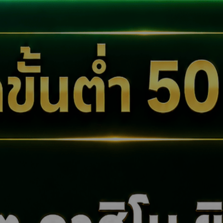
AGMATICPLAY
PGSLOT
NAGA
กีฬา
ยิงปลา
แทงหวย
ป๊อกเด้ง
เกมฮิต
เกมฮิต