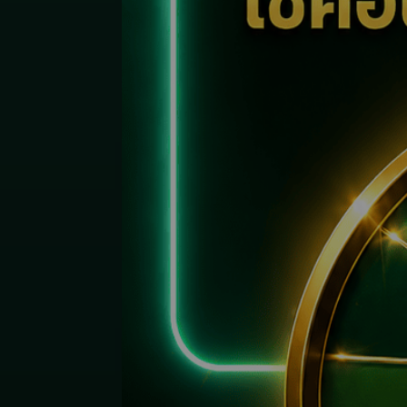
xxxxxx3839
xxxxxx5262
xxxxxx0568