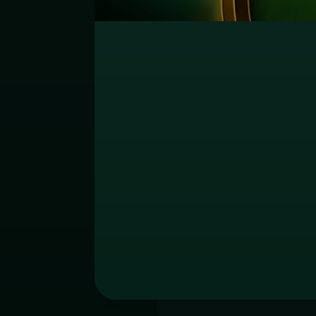
Term and Conditions
Copyright © 2026 Godgaming168 
Reserved.
เว็บตรง เกมครบ Godgaming168 มั่น
ยูส ฝากถอนเร็ว สล็อต บาคาร่า บอล หว