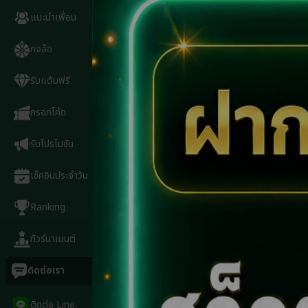
แนะนำเพื่อน
OT
NOLIMIT
FACHAI
PR
กงล้อ
Item
รับแต้มฟรี
8
of
กรอกโค้ด
สล็อต
คาสิโน
22
รับโปรโมชัน
สล็อต
เช็คอินประจำวัน
เกมฮิต
Ranking
ทัวร์นาเมนต์
ติดต่อเรา
ติดต่อ Line