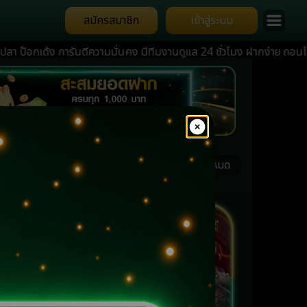
สมัครสมาชิก
เข้าสู่ระบบ
นตีความมั่นคง มีทีมงานดูแล 24 ชั่วโมง ฝากง่าย ถอนได้จริง
ดูทั้งหมด