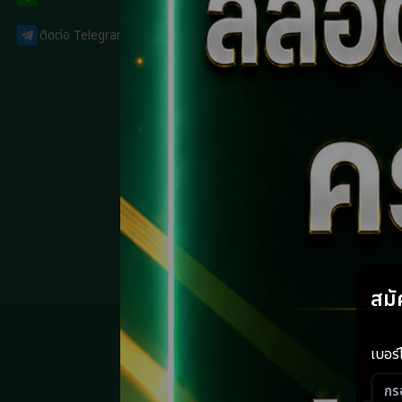
ติดต่อ Telegram
LOT
JILI
RSG
คาสิโน
เกมฮิต
เกมฮิต
สมั
เบอร์
XY
DREAMGAMING
EVOLUTION