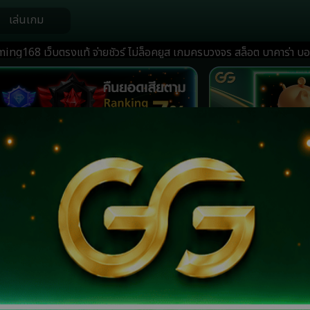
เล่นเกม
วร์ ไม่ล็อคยูส เกมครบวงจร สล็อต บาคาร่า บอล หวย ยิงปลา ป๊อกเด้ง กา