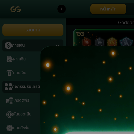
หน้าหลัก
หน้าหลัก
Godgaming168 เว็บตรงแท้ จ่ายชั
เล่นเกม
การเงิน
ฝากเงิน
Item
3
ค่ายเกมยอดนิยม
ถอนเงิน
of
7
กิจกรรมรับเครดิต
เครดิตฟรี
คืนยอดเสีย
คอมมิชชั่น