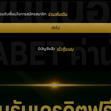
อมรับเงื่อนไขการสมัครสมาชิก
อ่านเพิ่มเติม
ถัดไป
เกมฮิต
เกมฮิต
เข้าสู่ระบบ
มีบัญชีแล้ว
SBO
SABA