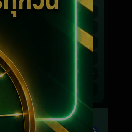
+2,350,799.00
สล็อต
+2,170,555.10
สล็อต
+2,102,538.00
สล็อต
+2,031,334.00
สล็อต
+2,007,061.64
สล็อต
+1,883,934.00
สล็อต
+1,836,989.30
สล็อต
ช่องทางชำระเงิน