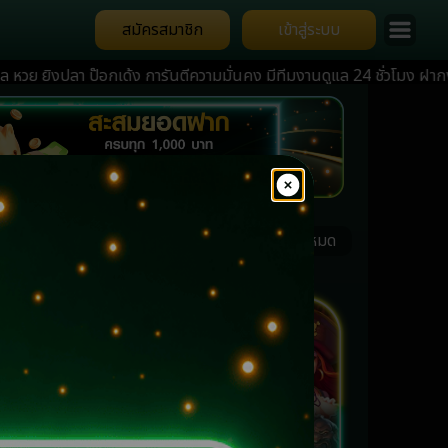
สมัครสมาชิก
เข้าสู่ระบบ
รันตีความมั่นคง มีทีมงานดูแล 24 ชั่วโมง ฝากง่าย ถอนได้จริง
ดูทั้งหมด