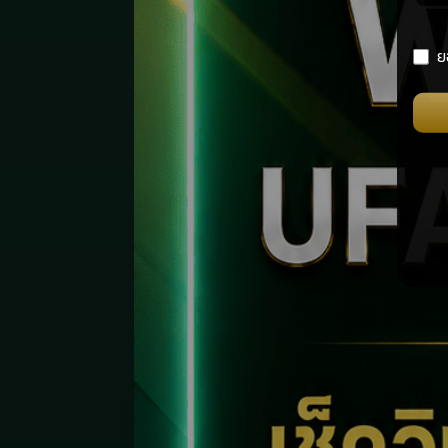
กีฬา
ย
เกมฮิต
เกมฮิต
A
LALIKA
ONEBX
Top Ranking