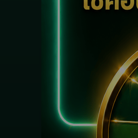
xxxxxx3839
xxxxxx5262
xxxxxx0568