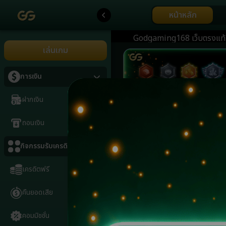
หน้าหลัก
หน้าหลัก
Godgaming168 เว็บตรงแท้ จ่ายชัวร์ ไม่ล็อคยูส เกม
เล่นเกม
การเงิน
ฝากเงิน
Item
3
ค่ายเกมยอดนิยม
ถอนเงิน
of
7
กิจกรรมรับเครดิต
เครดิตฟรี
คืนยอดเสีย
คอมมิชชั่น