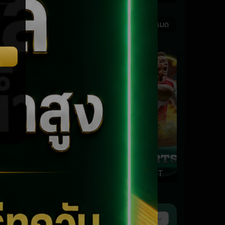
ดูทั้งหมด
RB7SPORTBOOK
IMSPORT
IME
สล็อต