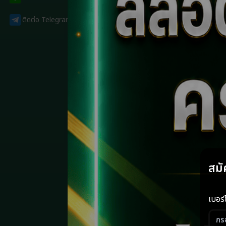
ติดต่อ Telegram
JILI
RSG
คาสิโน
เกมฮิต
เกมฮิต
สมั
เบอร์
DREAMGAMING
EVOLUTION