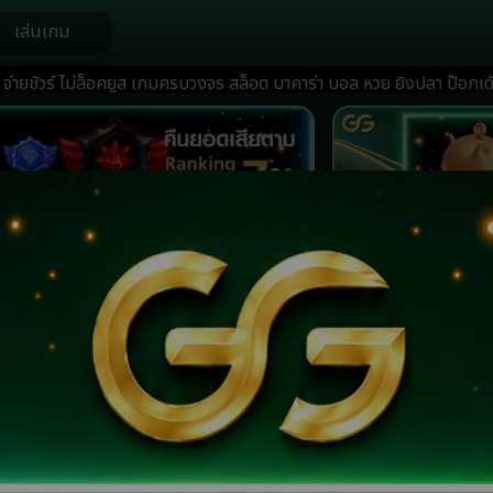
เล่นเกม
ครบวงจร สล็อต บาคาร่า บอล หวย ยิงปลา ป๊อกเด้ง การันตีความมั่นคง มี