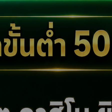
AGMATICPLAY
PGSLOT
NAGA
กีฬา
ยิงปลา
แทงหวย
ป๊อกเด้ง
เกมฮิต
เกมฮิต
เกมฮ