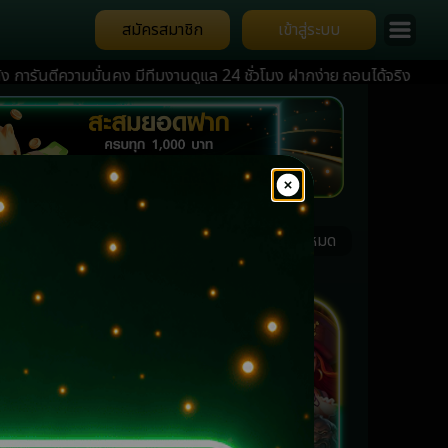
สมัครสมาชิก
เข้าสู่ระบบ
ทีมงานดูแล 24 ชั่วโมง ฝากง่าย ถอนได้จริง
ดูทั้งหมด