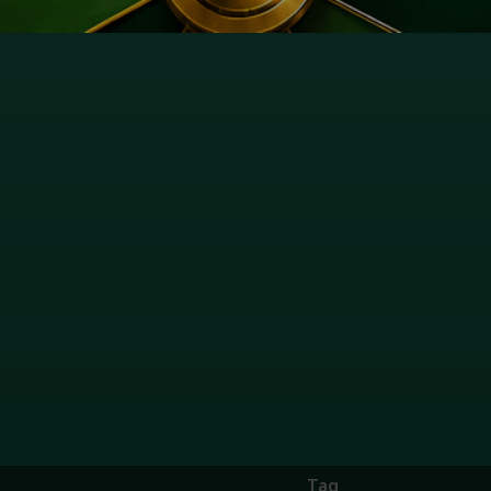
All Rights
คง ปลอดภัย ไม่ล็อค
ย ออนไลน์ 24 ชั่วโมง
Tag