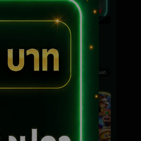
REDTIGER
JOKER
JIL
ดูทั้งหมด
ิต