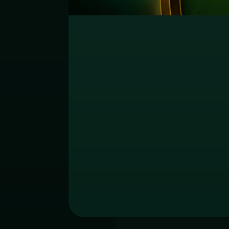
Term and Conditions
Copyright © 2026 Godgaming168 
Reserved.
เว็บตรง เกมครบ Godgaming168 มั่น
ยูส ฝากถอนเร็ว สล็อต บาคาร่า บอล หว