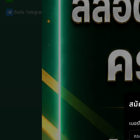
ติดต่อ Telegram
LOT
JILI
RSG
คาสิโน
เกมฮิต
เกมฮิต
สมั
เบอร์
Y
DREAMGAMING
EVOLUTION