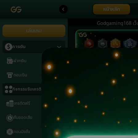
หน้าหลัก
หน้าหลัก
Godgaming168 เว็บตรงแท้ จ่ายชัว
เล่นเกม
การเงิน
ฝากเงิน
Item
3
ค่ายเกมยอดนิยม
ถอนเงิน
of
7
กิจกรรมรับเครดิต
เครดิตฟรี
คืนยอดเสีย
คอมมิชชั่น