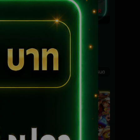
NAGA
REDTIGER
JOK
ดูทั้งหมด
เกมฮิต