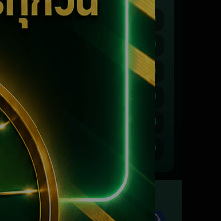
+2,288,007.00
สล็อต
+2,227,165.10
สล็อต
+2,121,394.00
สล็อต
+2,087,617.00
สล็อต
+2,041,061.64
สล็อต
+1,937,654.00
สล็อต
+1,836,989.30
สล็อต
ช่องทางชำระเงิน