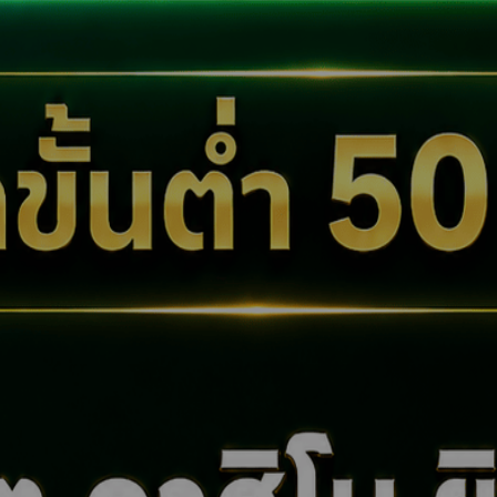
FACHAI
PRAGMATICPLAY
PGSLOT
กีฬา
ยิงปลา
แทงหวย
ป๊อกเด้ง
เกมฮิต
เกมฮิต