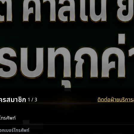
PRAGMATICPLAY
JOKER
เกมฮิต
ครสมาชิก
ติดต่อฝ่ายบริการล
1 / 3
โทรศัพท์
SA
RB7CASINO