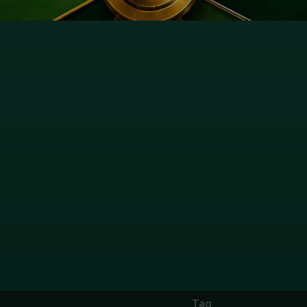
All Rights
คง ปลอดภัย ไม่ล็อค
ย ออนไลน์ 24 ชั่วโมง
Tag