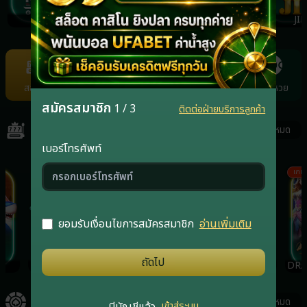
A
REDTIGER
JOKER
JILI
Item
12
of
สล็อต
คาสิโน
กีฬา
ยิงปลา
แทงหวย
22
สมัครสมาชิก
1 / 3
ติดต่อฝ่ายบริการลูกค้า
สล็อต
ดูทั้งหมด
เบอร์โทรศัพท์
เกมฮิต
เกมฮิต
เกมฮ
ยอมรับเงื่อนไขการสมัครสมาชิก
อ่านเพิ่มเติม
ถัดไป
RSG
PRAGMATICPLAY
JOKER
DRA
คาสิโน
ดูทั้งหมด
มีบัญชีแล้ว
เข้าสู่ระบบ