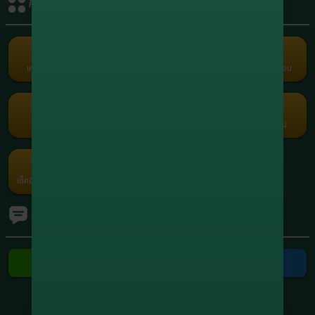
กิจกรรมรับเครดิต
+1,932,213.00
8
xxxxxx3004
สล็อต
+1,859,474.00
9
xxxxxx2686
สล็อต
เครดิตฟรี
คืนยอดเสีย
คอมมิชชั่น
แนะนำเพื่อน
Term and Conditions
+1,690,788.80
10
xxxxxx8880
Copyright © 2026 Godgaming168 All Rights Reserved.
สล็อต
เว็บตรง เกมครบ Godgaming168 มั่นคง ปลอดภัย ไม่ล็อคยูส ฝากถอนเร็ว
สล็อต บาคาร่า บอล หวย ออนไลน์ 24 ชั่วโมง
กงล้อ
รับแต้มฟรี
กรอกโค้ด
โปรโมชัน
ค่ายเกม
เช็คอินประจำวัน
Ranking
ทัวร์นาเมนต์
ติดต่อเรา
ติดต่อ Line
ติดต่อ Telegram