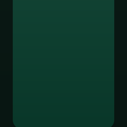
ช่องทางชำระเงิน