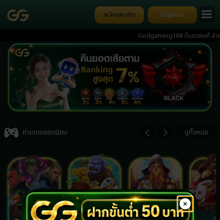
สมัครสมาชิก
เข้าสู่ระบบ
Godgaming168 เว็บตรงแท้ จ่ายชัวร์ ไ
ป๊อกเด้ง การันตีความมั่นคง มีทีมงานดูแ
Item
3
ค่ายเกมยอดนิยม
ดูทั้งหมด
of
7