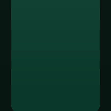
ช่องทางชำระเงิน