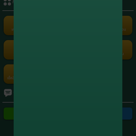
กิจกรรมรับเครดิต
+1,749,071.80
8
xxxxxx8880
สล็อต
+1,686,413.00
9
xxxxxx3004
สล็อต
เครดิตฟรี
คืนยอดเสีย
คอมมิชชั่น
แนะนำเพื่อน
Term and Conditions
+1,623,630.75
10
xxxxxx9497
Copyright © 2026 Godgaming168 All Rights Reserved.
สล็อต
เว็บตรง เกมครบ Godgaming168 มั่นคง ปลอดภัย ไม่ล็อคยูส ฝากถอนเร็ว
สล็อต บาคาร่า บอล หวย ออนไลน์ 24 ชั่วโมง
กงล้อ
รับแต้มฟรี
กรอกโค้ด
โปรโมชัน
ค่ายเกม
เช็คอินประจำวัน
Ranking
ทัวร์นาเมนต์
ติดต่อเรา
ติดต่อ Line
ติดต่อ Telegram