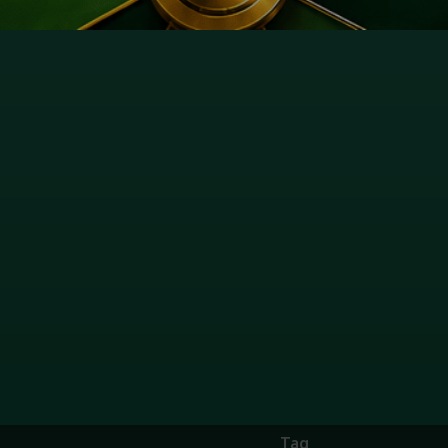
All Rights
คง ปลอดภัย ไม่ล็อค
ย ออนไลน์ 24 ชั่วโมง
Tag