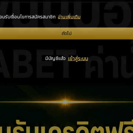
อมรับเงื่อนไขการสมัครสมาชิก
อ่านเพิ่มเติม
ถัดไป
เกมฮิต
เข้าสู่ระบบ
มีบัญชีแล้ว
BO
SABA
RB7SPORTBO