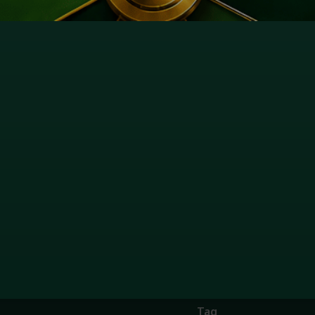
All Rights
คง ปลอดภัย ไม่ล็อค
ย ออนไลน์ 24 ชั่วโมง
Tag