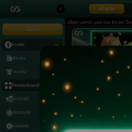
หน้าหลัก
หน้าหลัก
เกมครบวงจร สล็อต บาคาร่า บอล หวย ยิงปลา ป๊อกเด้ง การันตีความมั่นคง
เล่นเกม
การเงิน
ฝากเงิน
Item
4
ค่ายเกมยอดนิยม
ถอนเงิน
of
7
กิจกรรมรับเครดิต
เครดิตฟรี
คืนยอดเสีย
คอมมิชชั่น