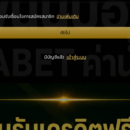
อมรับเงื่อนไขการสมัครสมาชิก
อ่านเพิ่มเติม
ถัดไป
เกมฮิต
เข้าสู่ระบบ
มีบัญชีแล้ว
BO
SABA
RB7SPORTBO