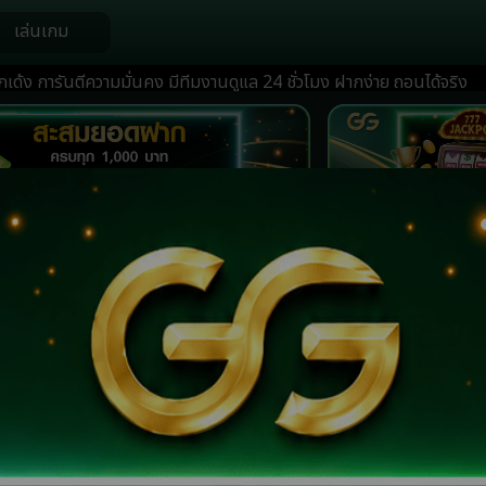
เล่นเกม
 มีทีมงานดูแล 24 ชั่วโมง ฝากง่าย ถอนได้จริง