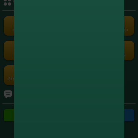
กิจกรรมรับเครดิต
+2,007,061.64
8
xxxxxx0558
สล็อต
+1,883,934.00
9
xxxxxx2686
สล็อต
เครดิตฟรี
คืนยอดเสีย
คอมมิชชั่น
แนะนำเพื่อน
Term and Conditions
+1,836,989.30
10
xxxxxx5664
Copyright © 2026 Godgaming168 All Rights Reserved.
สล็อต
เว็บตรง เกมครบ Godgaming168 มั่นคง ปลอดภัย ไม่ล็อคยูส ฝากถอนเร็ว
สล็อต บาคาร่า บอล หวย ออนไลน์ 24 ชั่วโมง
กงล้อ
รับแต้มฟรี
กรอกโค้ด
โปรโมชัน
ค่ายเกม
เช็คอินประจำวัน
Ranking
ทัวร์นาเมนต์
ติดต่อเรา
ติดต่อ Line
ติดต่อ Telegram