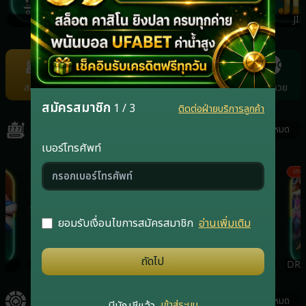
NAGA
REDTIGER
JOKER
JIL
Item
11
of
สล็อต
คาสิโน
กีฬา
ยิงปลา
แทงหวย
22
สมัครสมาชิก
1 / 3
ติดต่อฝ่ายบริการลูกค้า
สล็อต
ดูทั้งหมด
เบอร์โทรศัพท์
เกมฮิต
เกมฮิต
เกมฮ
ยอมรับเงื่อนไขการสมัครสมาชิก
อ่านเพิ่มเติม
ถัดไป
RSG
PRAGMATICPLAY
JOKER
DRA
คาสิโน
ดูทั้งหมด
มีบัญชีแล้ว
เข้าสู่ระบบ