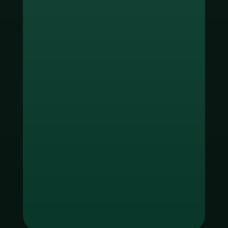
ช่องทางชำระเงิน