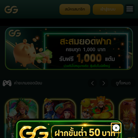
สมัครสมาชิก
เข้าสู่ระบบ
Item
4
ค่ายเกมยอดนิยม
ดูทั้งหมด
of
7