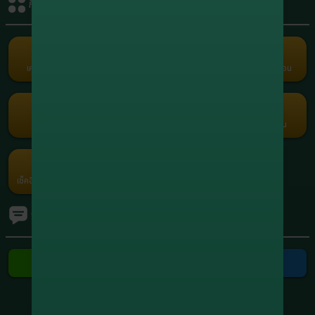
กิจกรรมรับเครดิต
+1,749,071.80
8
xxxxxx8880
สล็อต
+1,746,853.00
9
xxxxxx3004
สล็อต
เครดิตฟรี
คืนยอดเสีย
คอมมิชชั่น
แนะนำเพื่อน
Term and Conditions
+1,612,970.75
10
xxxxxx9497
Copyright © 2026 Godgaming168 All Rights Reserved.
สล็อต
เว็บตรง เกมครบ Godgaming168 มั่นคง ปลอดภัย ไม่ล็อคยูส ฝากถอนเร็ว
สล็อต บาคาร่า บอล หวย ออนไลน์ 24 ชั่วโมง
กงล้อ
รับแต้มฟรี
กรอกโค้ด
โปรโมชัน
ค่ายเกม
เช็คอินประจำวัน
Ranking
ทัวร์นาเมนต์
ติดต่อเรา
ติดต่อ Line
ติดต่อ Telegram