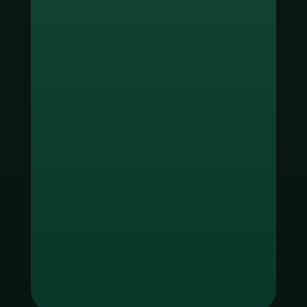
ช่องทางชำระเงิน