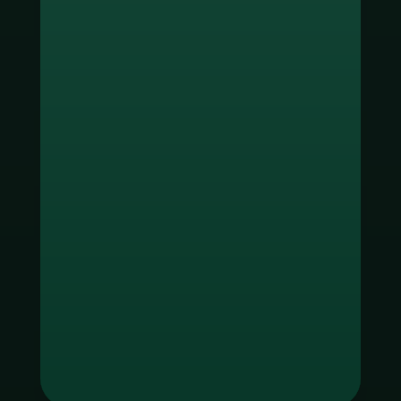
ช่องทางชำระเงิน