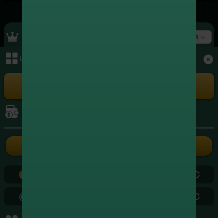
Top Ranking
สล็อต
เมนูหลัก
+4,057,995.00
1
xxxxxx3839
สล็อต
+3,194,922.00
2
xxxxxx5262
เล่นเกม
สล็อต
+2,759,182.34
3
xxxxxx0568
สล็อต
การเงิน
+2,292,068.70
4
xxxxxx5799
สล็อต
ฝากเงิน
ถอนเงิน
+2,242,969.00
5
xxxxxx8724
สล็อต
0.00
0.00
+2,235,946.59
6
xxxxxx0558
สล็อต
0.00
0.00
+2,046,864.00
7
xxxxxx7416
สล็อต