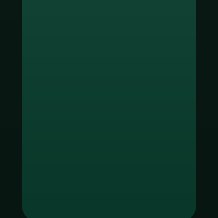
ช่องทางชำระเงิน