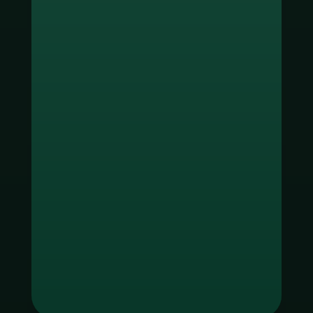
ช่องทางชำระเงิน