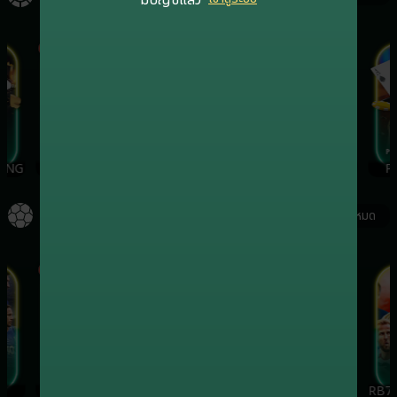
เกมฮิต
เกมฮิต
ING
EVOLUTION
SA
RB7CASINO
PR
กีฬา
ดูทั้งหมด
เกมฮิต
เกมฮิต
เกมฮิต
ONEBX
SBO
SABA
RB7