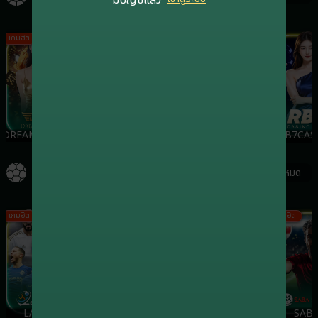
เกมฮิต
เกมฮิต
เกมฮิต
DREAMGAMING
EVOLUTION
SA
RB7CAS
กีฬา
ดูทั้งหมด
เกมฮิต
เกมฮิต
เกมฮิต
เกมฮิต
LALIKA
ONEBX
SBO
SABA