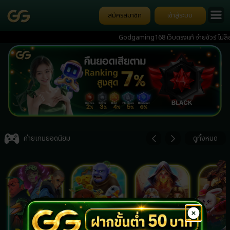
สมัครสมาชิก
เข้าสู่ระบบ
Godgaming168 เว็บตรงแท้ จ่ายชัวร์ ไม่ล็อคยูส
ป๊อกเด้ง การันตีความมั่นคง มีทีมงานดูแล 24 ชั่วโ
Item
3
ค่ายเกมยอดนิยม
ดูทั้งหมด
of
7