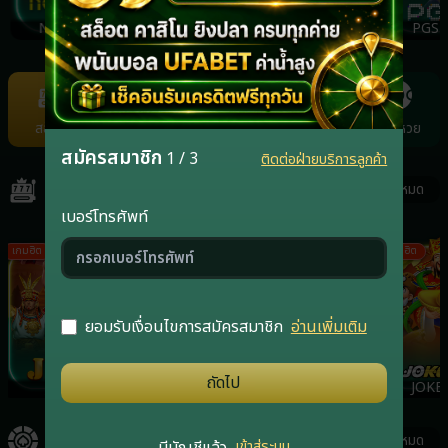
NOLIMIT
FACHAI
PRAGMATICPLAY
PGS
Item
7
of
สล็อต
คาสิโน
กีฬา
ยิงปลา
แทงหวย
22
สมัครสมาชิก
1 / 3
ติดต่อฝ่ายบริการลูกค้า
สล็อต
ดูทั้งหมด
เบอร์โทรศัพท์
เกมฮิต
เกมฮิต
เกมฮิต
ยอมรับเงื่อนไขการสมัครสมาชิก
อ่านเพิ่มเติม
ถัดไป
JILI
RSG
PRAGMATICPLAY
JOKER
คาสิโน
ดูทั้งหมด
มีบัญชีแล้ว
เข้าสู่ระบบ