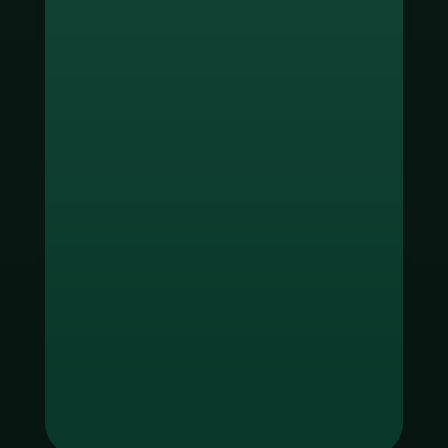
ช่องทางชำระเงิน