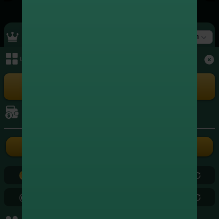
Top Ranking
สล็อต
เมนูหลัก
+4,110,185.00
1
xxxxxx3839
สล็อต
+3,290,605.00
2
xxxxxx5262
เล่นเกม
สล็อต
+2,778,979.84
3
xxxxxx0568
สล็อต
การเงิน
+2,304,737.00
4
xxxxxx8724
สล็อต
ฝากเงิน
ถอนเงิน
+2,235,085.10
5
xxxxxx5799
สล็อต
0.00
0.00
+2,117,812.00
6
xxxxxx7416
สล็อต
0.00
0.00
+2,087,617.00
7
xxxxxx3004
สล็อต