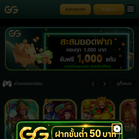
สมัครสมาชิก
เข้าสู่ระบบ
Item
4
ค่ายเกมยอดนิยม
ดูทั้งหมด
of
7