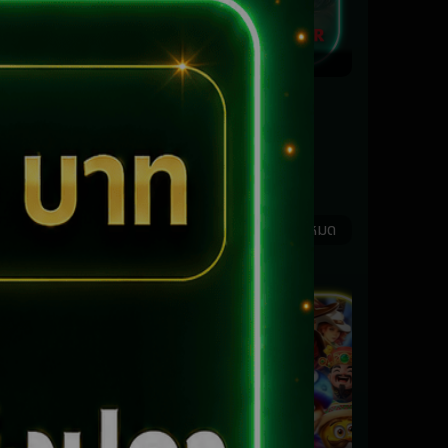
REDTIGER
JOKER
JIL
ดูทั้งหมด
ฮิต