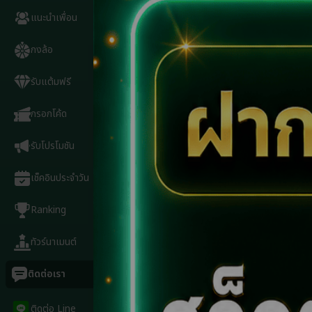
แนะนำเพื่อน
OT
NOLIMIT
FACHAI
PR
กงล้อ
Item
รับแต้มฟรี
8
of
กรอกโค้ด
สล็อต
คาสิโน
22
รับโปรโมชัน
สล็อต
เช็คอินประจำวัน
เกมฮิต
Ranking
ทัวร์นาเมนต์
ติดต่อเรา
ติดต่อ Line