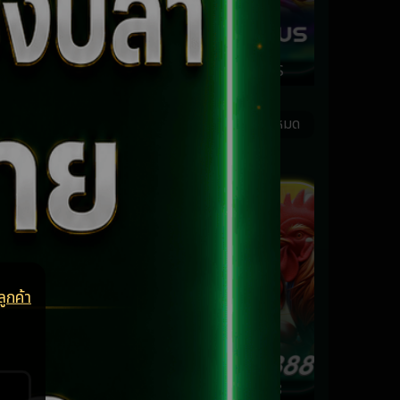
DRAGOONSOFT
VPLUS
F
ดูทั้งหมด
ูกค้า
PRAGMAT...
SV388
WM