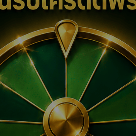
xxxxxx8724
4
สล็อต
ยอดเล่นวันนี้
xxxxxx5799
5
+4,110,185.00
xxxxxx7416
6
สล็อต
ยอดเล่นวันนี้
xxxxxx3004
7
+3,117,125.00
xxxxxx0558
8
สล็อต
ยอดเล่นวันนี้
xxxxxx2686
9
+2,778,979.84
xxxxxx5664
10
ค่ายเกม