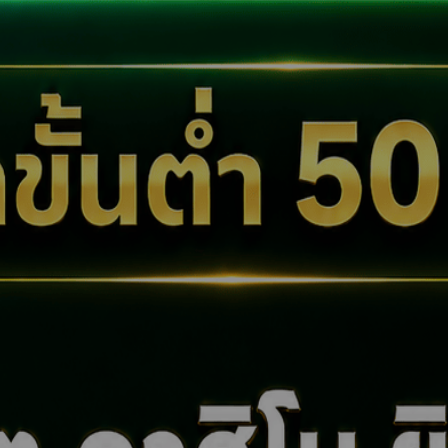
AGMATICPLAY
PGSLOT
NAGA
กีฬา
ยิงปลา
แทงหวย
ป๊อกเด้ง
เกมฮิต
เกมฮิต
เกม