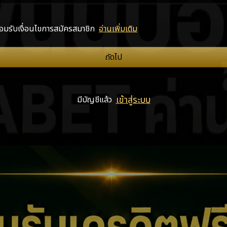
อมรับเงื่อนไขการสมัครสมาชิก
อ่านเพิ่มเติม
ถัดไป
เกมฮิต
เกมฮิต
เข้าสู่ระบบ
มีบัญชีแล้ว
SBO
SABA