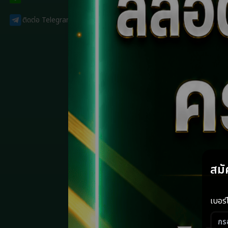
ติดต่อ Telegram
T
JILI
RSG
คาสิโน
เกมฮิต
เกมฮิต
สมั
เบอร์
DREAMGAMING
EVOLUTION