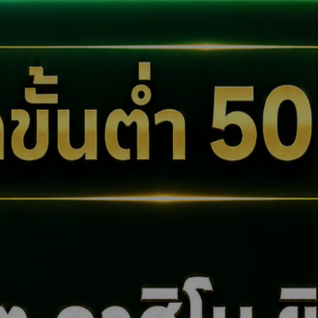
FACHAI
PRAGMATICPLAY
PGSLOT
กีฬา
ยิงปลา
แทงหวย
ป๊อกเด้ง
เกมฮิต
เกมฮิต