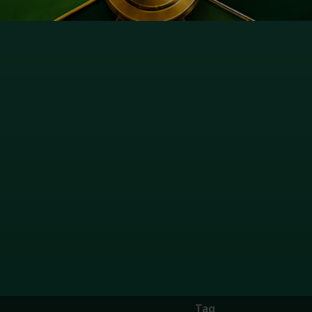
All Rights
คง ปลอดภัย ไม่ล็อค
ย ออนไลน์ 24 ชั่วโมง
Tag