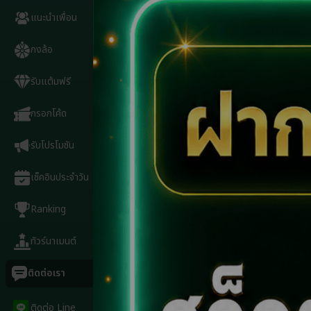
แนะนำเพื่อน
ION
AMBSLOT
NOLIMIT
กงล้อ
Item
รับแต้มฟรี
8
of
กรอกโค้ด
สล็อต
คาสิโน
22
รับโปรโมชัน
สล็อต
เช็คอินประจำวัน
เกมฮิต
Ranking
ทัวร์นาเมนต์
ติดต่อเรา
ติดต่อ Line