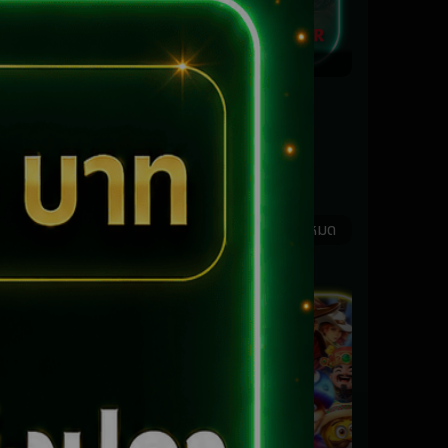
NAGA
REDTIGER
JOK
ดูทั้งหมด
เกมฮิต