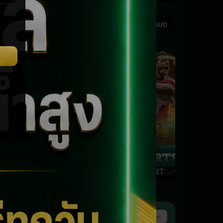
ดูทั้งหมด
RB7SPORTBOOK
IMSPORT
I
สล็อต