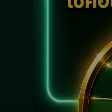
xxxxxx3839
xxxxxx8724
xxxxxx5262