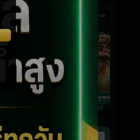
ดูทั้งหมด
RB7SPORTBOOK
IMSPORT
IME
สล็อต