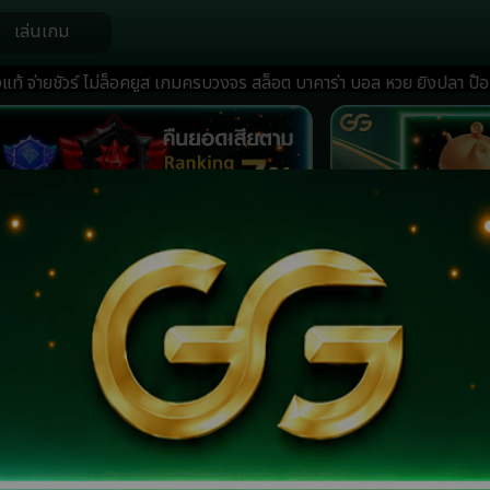
เล่นเกม
เกมครบวงจร สล็อต บาคาร่า บอล หวย ยิงปลา ป๊อกเด้ง การันตีความมั่นคง