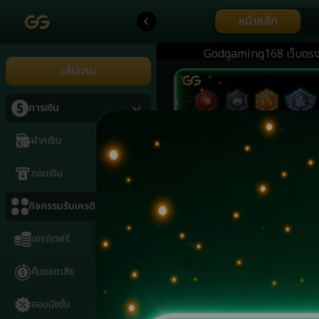
หน้าหลัก
หน้าหลัก
Godgaming168 เว็บตรงแท้ จ่ายชัวร์ ไม่ล็อคยูส 
เล่นเกม
การเงิน
ฝากเงิน
Item
3
ค่ายเกมยอดนิยม
ถอนเงิน
of
7
กิจกรรมรับเครดิต
เครดิตฟรี
คืนยอดเสีย
คอมมิชชั่น