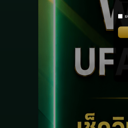
กีฬา
ย
เกมฮิต
เกมฮิต
LALIKA
ONEBX
Top Ranking