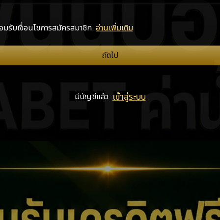
อมรับเงื่อนไขการสมัครสมาชิก
อ่านเพิ่มเติม
ถัดไป
เกมฮิต
เกมฮิต
เข้าสู่ระบบ
มีบัญชีแล้ว
SBO
SABA