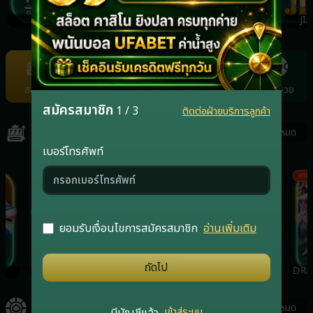
NAGA
REDTIGER
JOKER
JIL
Item
12
of
สล็อต
คาสิโน
กีฬา
ยิงปลา
แทงหวย
22
สมัครสมาชิก
1 / 3
ติดต่อฝ่ายบริการลูกค้า
สล็อต
ดูทั้งหมด
เบอร์โทรศัพท์
เกมฮิต
เกมฮิต
เกมฮ
ยอมรับเงื่อนไขการสมัครสมาชิก
อ่านเพิ่มเติม
ถัดไป
RSG
PRAGMATICPLAY
JOKER
DRA
คาสิโน
ดูทั้งหมด
มีบัญชีแล้ว
เข้าสู่ระบบ