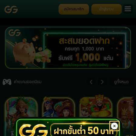
สมัครสมาชิก
เข้าสู่ระบบ
Go
ป๊
Item
5
ค่ายเกมยอดนิยม
ดูทั้งหมด
of
7