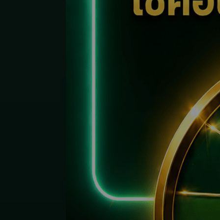
xxxxxx3839
xxxxxx5262
xxxxxx0568