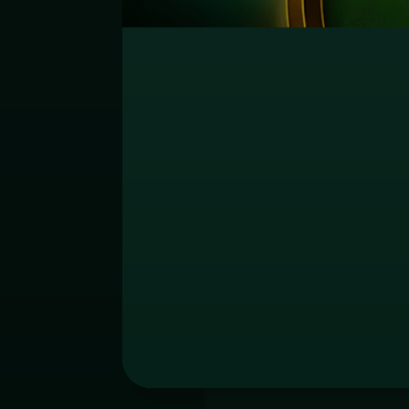
Term and Conditions
Copyright © 2026 Godgaming168 
Reserved.
เว็บตรง เกมครบ Godgaming168 มั่น
ยูส ฝากถอนเร็ว สล็อต บาคาร่า บอล หว