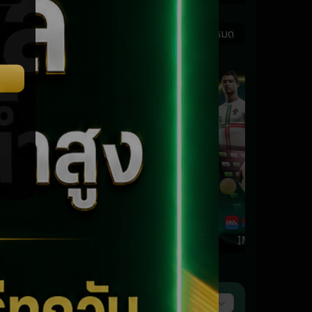
ดูทั้งหมด
OK
IMSPORT
IMESPORT
สล็อต