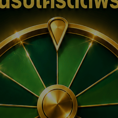
xxxxxx8724
4
สล็อต
ยอดเล่นวันนี้
xxxxxx5799
5
+4,065,836.00
xxxxxx0558
6
สล็อต
ยอดเล่นวันนี้
xxxxxx7416
7
+3,240,653.00
xxxxxx3004
8
สล็อต
ยอดเล่นวันนี้
xxxxxx2686
9
+2,778,979.84
xxxxxx8880
10
ค่ายเกม