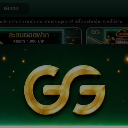
เล่นเกม
ง มีทีมงานดูแล 24 ชั่วโมง ฝากง่าย ถอนได้จริง