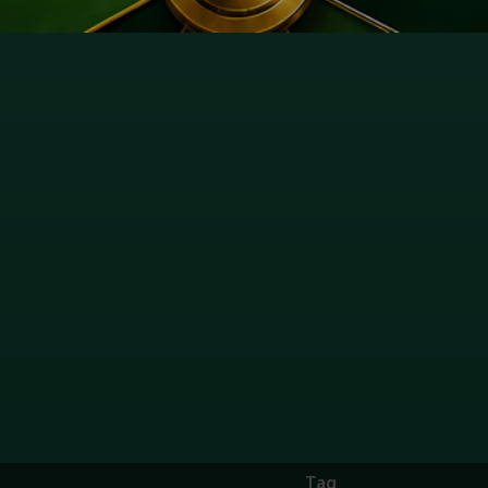
All Rights
คง ปลอดภัย ไม่ล็อค
ย ออนไลน์ 24 ชั่วโมง
Tag