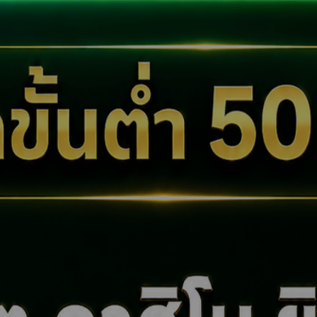
REDTIGER
JOKER
JILI
กีฬา
ยิงปลา
แทงหวย
ป๊อกเด้ง
เกมฮิต
เกมฮิต