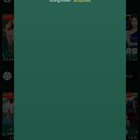
เกมฮิต
เกมฮิต
เกมฮิต
DREAMGAMING
EVOLUTION
SA
RB7CASI
กีฬา
ดูทั้งหมด
เกมฮิต
เกมฮิต
เกมฮิต
เกมฮิต
LALIKA
ONEBX
SBO
SABA