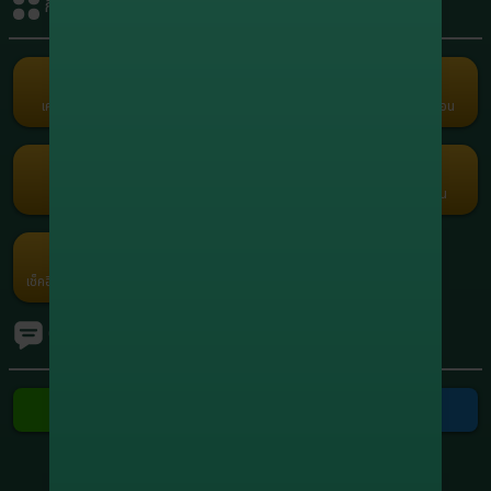
กิจกรรมรับเครดิต
+2,098,817.00
8
xxxxxx3004
สล็อต
+1,977,323.00
9
xxxxxx2686
สล็อต
เครดิตฟรี
คืนยอดเสีย
คอมมิชชั่น
แนะนำเพื่อน
Term and Conditions
+1,836,989.30
10
xxxxxx5664
Copyright © 2026 Godgaming168 All Rights Reserved.
สล็อต
เว็บตรง เกมครบ Godgaming168 มั่นคง ปลอดภัย ไม่ล็อคยูส ฝากถอนเร็ว
สล็อต บาคาร่า บอล หวย ออนไลน์ 24 ชั่วโมง
กงล้อ
รับแต้มฟรี
กรอกโค้ด
โปรโมชัน
ค่ายเกม
เช็คอินประจำวัน
Ranking
ทัวร์นาเมนต์
ติดต่อเรา
ติดต่อ Line
ติดต่อ Telegram