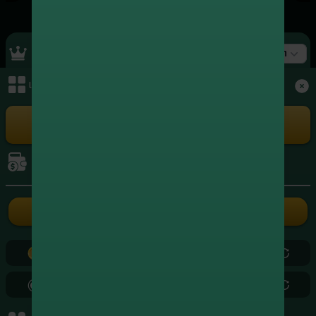
Top Ranking
สล็อต
เมนูหลัก
+4,065,495.00
1
xxxxxx3839
สล็อต
+3,247,778.00
2
xxxxxx5262
เล่นเกม
สล็อต
+2,769,609.84
3
xxxxxx0568
สล็อต
การเงิน
+2,298,498.70
4
xxxxxx5799
สล็อต
ฝากเงิน
ถอนเงิน
+2,242,969.00
5
xxxxxx8724
สล็อต
0.00
0.00
+2,235,946.59
6
xxxxxx0558
สล็อต
0.00
0.00
+2,013,052.00
7
xxxxxx7416
สล็อต