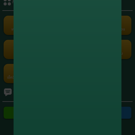
กิจกรรมรับเครดิต
+1,749,071.80
8
xxxxxx8880
สล็อต
+1,686,413.00
9
xxxxxx3004
สล็อต
เครดิตฟรี
คืนยอดเสีย
คอมมิชชั่น
แนะนำเพื่อน
Term and Conditions
+1,633,936.75
10
xxxxxx9497
Copyright © 2026 Godgaming168 All Rights Reserved.
สล็อต
เว็บตรง เกมครบ Godgaming168 มั่นคง ปลอดภัย ไม่ล็อคยูส ฝากถอนเร็ว
สล็อต บาคาร่า บอล หวย ออนไลน์ 24 ชั่วโมง
กงล้อ
รับแต้มฟรี
กรอกโค้ด
โปรโมชัน
ค่ายเกม
เช็คอินประจำวัน
Ranking
ทัวร์นาเมนต์
ติดต่อเรา
ติดต่อ Line
ติดต่อ Telegram