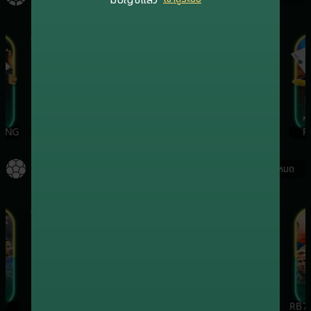
เกมฮิต
เกมฮิต
ING
EVOLUTION
SA
RB7CASINO
PR
กีฬา
ดูทั้งหมด
เกมฮิต
เกมฮิต
เกมฮิต
ONEBX
SBO
SABA
RB7