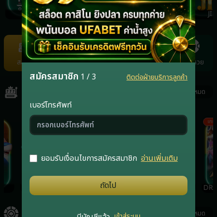
NAGA
REDTIGER
JOKER
JIL
Item
12
of
สล็อต
คาสิโน
กีฬา
ยิงปลา
แทงหวย
22
สมัครสมาชิก
1 / 3
ติดต่อฝ่ายบริการลูกค้า
สล็อต
ดูทั้งหมด
เบอร์โทรศัพท์
เกมฮิต
เกมฮิต
เกมฮ
ยอมรับเงื่อนไขการสมัครสมาชิก
อ่านเพิ่มเติม
ถัดไป
RSG
PRAGMATICPLAY
JOKER
DRA
คาสิโน
ดูทั้งหมด
มีบัญชีแล้ว
เข้าสู่ระบบ