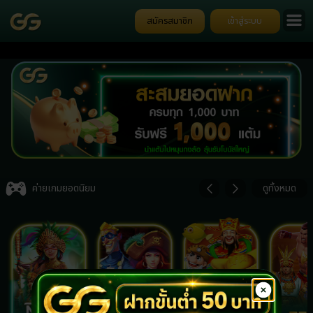
สมัครสมาชิก
เข้าสู่ระบบ
ป
Item
4
ค่ายเกมยอดนิยม
ดูทั้งหมด
of
7