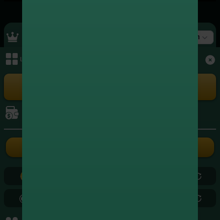
Top Ranking
สล็อต
เมนูหลัก
+4,065,836.00
1
xxxxxx3839
สล็อต
+3,351,547.00
2
xxxxxx5262
เล่นเกม
สล็อต
+2,778,979.84
3
xxxxxx0568
สล็อต
การเงิน
+2,350,799.00
4
xxxxxx8724
สล็อต
ฝากเงิน
ถอนเงิน
+2,170,555.10
5
xxxxxx5799
สล็อต
0.00
0.00
+2,102,538.00
6
xxxxxx7416
สล็อต
0.00
0.00
+2,031,334.00
7
xxxxxx3004
สล็อต