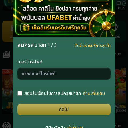
NOLIMIT
FACHAI
PRAGMATICPLAY
PGS
Item
7
of
สล็อต
คาสิโน
กีฬา
ยิงปลา
แทงหวย
22
สมัครสมาชิก
1 / 3
ติดต่อฝ่ายบริการลูกค้า
สล็อต
ดูทั้งหมด
เบอร์โทรศัพท์
เกมฮิต
เกมฮิต
เกมฮิต
ยอมรับเงื่อนไขการสมัครสมาชิก
อ่านเพิ่มเติม
ถัดไป
JILI
RSG
PRAGMATICPLAY
JOKER
คาสิโน
ดูทั้งหมด
มีบัญชีแล้ว
เข้าสู่ระบบ