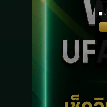
กีฬา
ย
เกมฮิต
เกมฮิต
A
LALIKA
ONEBX
Top Ranking