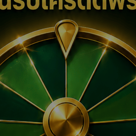
xxxxxx8724
4
สล็อต
ยอดเล่นวันนี้
xxxxxx5799
5
+4,141,309.00
xxxxxx7416
6
สล็อต
ยอดเล่นวันนี้
xxxxxx3004
7
+3,290,605.00
xxxxxx0558
8
สล็อต
ยอดเล่นวันนี้
xxxxxx2686
9
+2,778,979.84
xxxxxx5664
10
ค่ายเกม