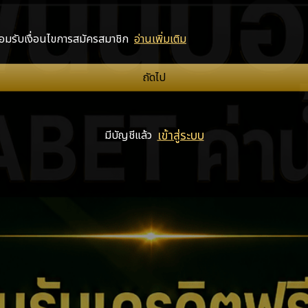
อมรับเงื่อนไขการสมัครสมาชิก
อ่านเพิ่มเติม
ถัดไป
เกมฮิต
เกมฮิต
เข้าสู่ระบบ
มีบัญชีแล้ว
SBO
SABA