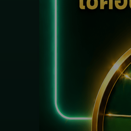
xxxxxx3839
xxxxxx5262
xxxxxx0568