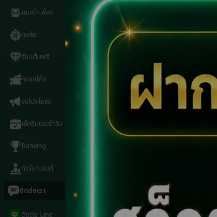
แนะนำเพื่อน
ION
AMBSLOT
NOLIMIT
กงล้อ
Item
รับแต้มฟรี
8
of
กรอกโค้ด
สล็อต
คาสิโน
22
รับโปรโมชัน
สล็อต
เช็คอินประจำวัน
เกมฮิต
Ranking
ทัวร์นาเมนต์
ติดต่อเรา
ติดต่อ Line