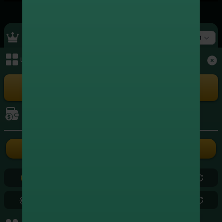
Top Ranking
สล็อต
เมนูหลัก
+4,065,836.00
1
xxxxxx3839
สล็อต
+3,240,653.00
2
xxxxxx5262
เล่นเกม
สล็อต
+2,778,979.84
3
xxxxxx0568
สล็อต
การเงิน
+2,324,549.00
4
xxxxxx8724
สล็อต
ฝากเงิน
ถอนเงิน
+2,278,089.10
5
xxxxxx5799
สล็อต
0.00
0.00
+2,107,093.64
6
xxxxxx0558
สล็อต
0.00
0.00
+2,100,300.00
7
xxxxxx7416
สล็อต