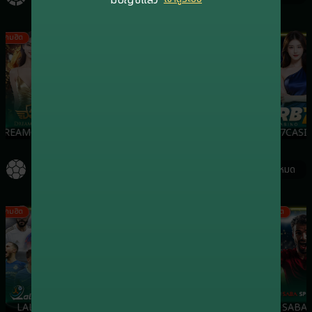
เกมฮิต
เกมฮิต
เกมฮิต
REAMGAMING
EVOLUTION
SA
RB7CASI
กีฬา
ดูทั้งหมด
เกมฮิต
เกมฮิต
เกมฮิต
เกมฮิต
LALIKA
ONEBX
SBO
SABA