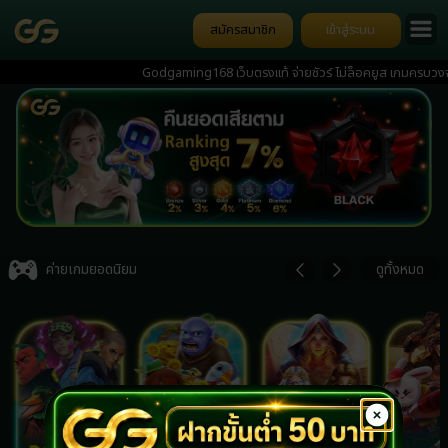
สมัครสมาชิก
เข้าสู่ระบบ
Godgaming168 เว็บตรงแท้ จ่ายชัวร์ ไม่ล็อคยูส เกมครบวงจร สล็
ป๊อกเด้ง การันตีความมั่นคง มีทีมงานดูแล 24 ชั่วโมง ฝากง่าย ถอนได
Item
3
ค่ายเกมยอดนิยม
ดูทั้งหมด
of
7