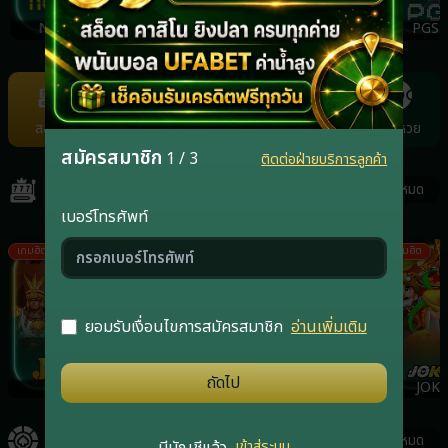
NOLIMIT
FACHAI
PRAGMATICPLAY
PGS
Item
7
of
สล็อต
คาสิโน
กีฬา
ยิงปลา
แทงหวย
22
สมัครสมาชิก
1 / 3
ติดต่อฝ่ายบริการลูกค้า
สล็อต
ดูทั้งหมด
เบอร์โทรศัพท์
เกมฮิต
เกมฮิต
เกมฮิต
ยอมรับเงื่อนไขการสมัครสมาชิก
อ่านเพิ่มเติม
ถัดไป
JILI
RSG
PRAGMATICPLAY
JOKE
คาสิโน
ดูทั้งหมด
มีบัญชีแล้ว
เข้าสู่ระบบ