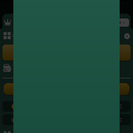
Top Ranking
สล็อต
เมนูหลัก
+4,065,836.00
1
xxxxxx3839
สล็อต
+3,240,653.00
2
xxxxxx5262
เล่นเกม
สล็อต
+2,778,979.84
3
xxxxxx0568
สล็อต
การเงิน
+2,350,799.00
4
xxxxxx8724
สล็อต
ฝากเงิน
ถอนเงิน
+2,300,929.10
5
xxxxxx5799
สล็อต
0.00
0.00
+2,102,538.00
6
xxxxxx7416
สล็อต
0.00
0.00
+2,031,334.00
7
xxxxxx3004
สล็อต