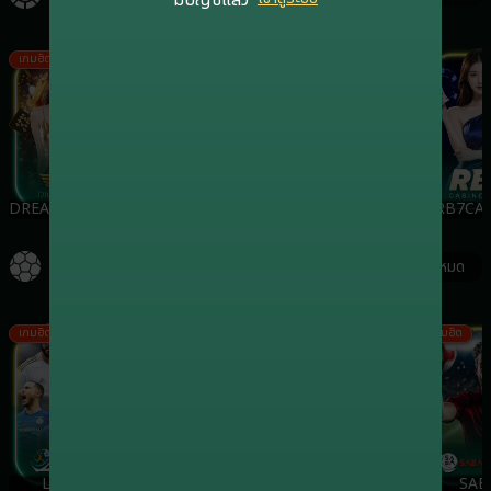
เกมฮิต
เกมฮิต
เกมฮิต
DREAMGAMING
EVOLUTION
SA
RB7CAS
กีฬา
ดูทั้งหมด
เกมฮิต
เกมฮิต
เกมฮิต
เกมฮิต
LALIKA
ONEBX
SBO
SAB